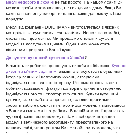
меблі недорого в Україні
не так просто. На нашому сайті Ви
можете зробити замовлення, не виходячи з дому. Якщо Ви
самі не впевнені у виборі, то наші фахівці допоможуть Вам
порадою.
Меблі від компанії «DOICHMAN» виготовляється з якісних
матеріалів за сучасними технологіями. Наша якісна меблі,
екологічна і довговічна. Ми продаємо стильні й сучасні
моделі за доступними цінами. Одна з них може стати
відмінним прикрасою Вашої кухні.
Де купити кухонний куточок в Україні
?
Більшість виробників пропонують вироби з оббивкою.
Кухонні
дивани з м'яким сидінням
, відмінно вписуються в будь-який
інтер'єр великих і невеликих кухонь, створюючи
індивідуальність вашого інтер'єру. Різноманітність тканин
оббивки, кожзамом, фактур і кольорів сприяють створенню
індивідуального та неповторного стилю. Купити кухонний
куточок, стало набагато простіше, головне правильно
зробити вибір на користь тієї або іншої моделі, у відповідності
з Вашими смаками і потребами. В нашій компанії працюють
чудові фахівці, які допоможуть Вам з вибором потрібної
моделі з величезного асортименту, представленого на
нашому сайті, якщо раптом Ви не знайшли ту модель, яка