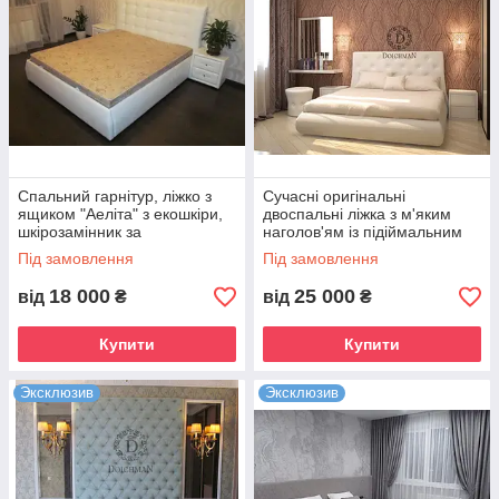
Спальний гарнітур, ліжко з
Сучасні оригінальні
ящиком "Аеліта" з екошкіри,
двоспальні ліжка з м'яким
шкірозамінник за
наголов'ям із підіймальним
індивідуальними розмірами
механізмом на ламелях на
Під замовлення
Під замовлення
замовлення
18 000
25 000
від
₴
від
₴
Купити
Купити
Эксклюзив
Эксклюзив