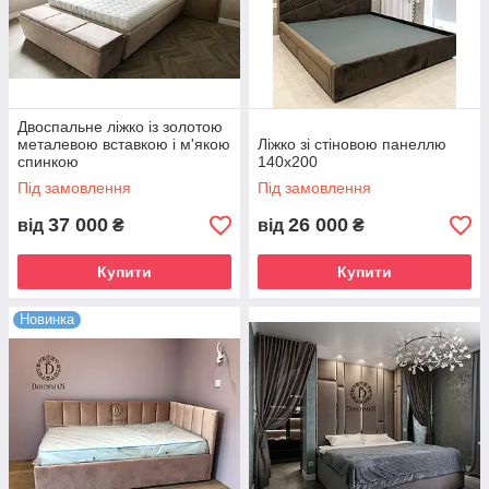
Двоспальне ліжко із золотою
металевою вставкою і м'якою
Ліжко зі стіновою панеллю
спинкою
140х200
Під замовлення
Під замовлення
37 000
26 000
від
₴
від
₴
Купити
Купити
Новинка