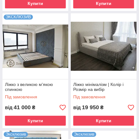
Купити
Купити
ЭКСКЛЮЗИВ
Ліжко з великою м'якою
Ліжко мінімалізм | Колір і
спинкою
Розмір на вибір
Під замовлення
Під замовлення
41 000
19 950
від
₴
від
₴
Купити
Купити
Эксклюзив
Эксклюзив