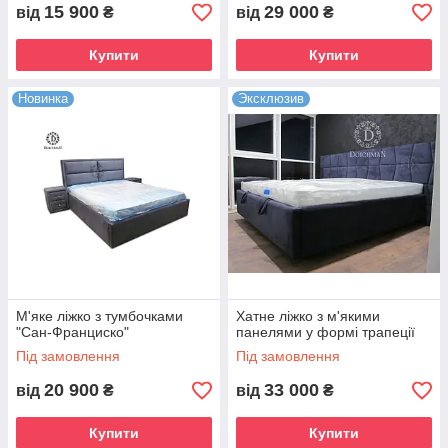
15 900
29 000
від
₴
від
₴
Купити
Купити
Новинка
Эксклюзив
М'яке ліжко з тумбочками
Хатне ліжко з м'якими
"Сан-Франциско"
панелями у формі трапеції
Під замовлення
Під замовлення
20 900
33 000
від
₴
від
₴
Купити
Купити