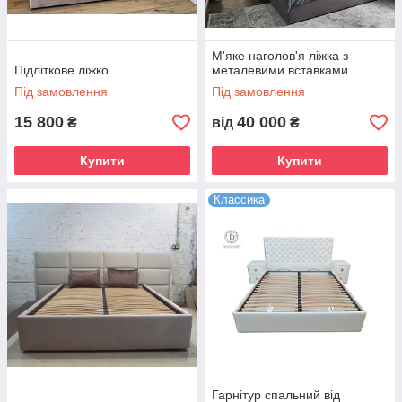
М'яке наголов'я ліжка з
Підліткове ліжко
металевими вставками
Під замовлення
Під замовлення
15 800
40 000
₴
від
₴
Купити
Купити
Классика
Гарнітур спальний від