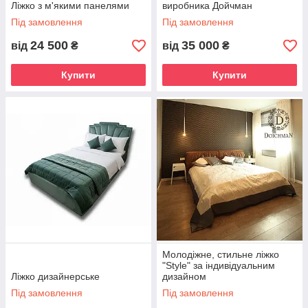
Ліжко з м'якими панелями
виробника Дойчман
Під замовлення
Під замовлення
24 500
35 000
від
₴
від
₴
Купити
Купити
Молодіжне, стильне ліжко
"Style" за індивідуальним
Ліжко дизайнерське
дизайном
Під замовлення
Під замовлення