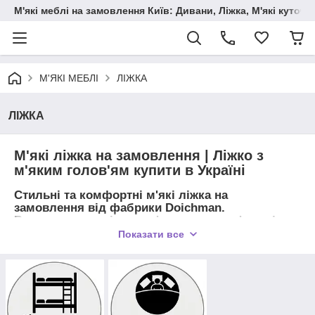
М'які меблі на замовлення Київ: Дивани, Ліжка, М'які куто
М'ЯКІ МЕБЛІ
ЛІЖКА
ЛІЖКА
М'які ліжка на замовлення | Ліжко з
м'яким голов'ям купити в Україні
Стильні та комфортні м'які ліжка на
замовлення від фабрики Doichman.
Виготовляємо ліжка з м'яким наголов'ям, під
розмір і дизайн вашої спальні. Доступні ціни,
Показати все
преміальні матеріали, доставка по всій Україні.
ЛУЧШИЙ ВЫБОР
КРОВАТІ, З М'ЯГКИМ ВИГОЛОВАННЯМ
З
НАІЛУЧШИМ ЯКІСТЬ У НАС!!!!
Іноді кажуть, якщо чекаєш змін на краще, починати потрібно з
ліжка. Ліжка від фабрики «DOICHMAN», виготовлені в