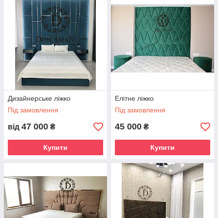
Дизайнерське ліжко
Елітне ліжко
Під замовлення
Під замовлення
47 000
45 000
від
₴
₴
Купити
Купити