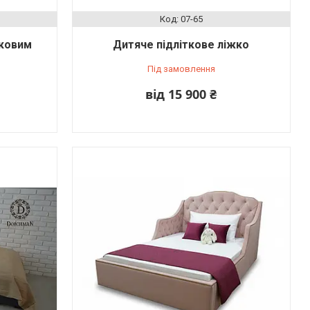
07-65
тковим
Дитяче підліткове ліжко
Під замовлення
від 15 900 ₴