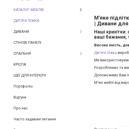
КАТАЛОГ МЕБЛІВ
М'яке підліт
ДИТЯЧІ ЛІЖКА
| Дивани для
ДИВАНИ
Наші крихітки: 
ваші бажання, 
СТІНОВІ ПАНЕЛІ
Висока якість, дов
Дитячі ліжка
виробл
СПАЛЬНЯ
Ми використовуєм
КРІСЛА
Розробляємо та виг
Допоможемо Вам під
ІДЕЇ ДЛЯ ІНТЕРЄРУ
М'які меблі від ви
Портфоліо
Відгуки
Про нас
Часто задавані питання