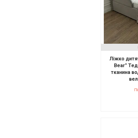
Ліжко дитя
Bear" Тед
тканина в
вел
П