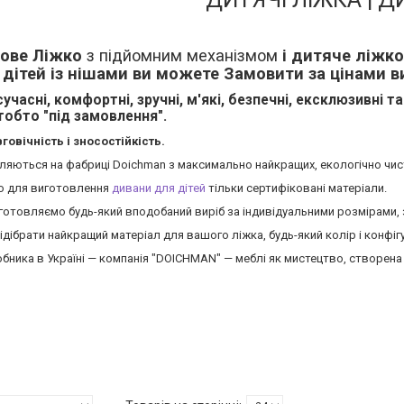
кове Ліжко
з підйомним механізмом
і дитяче ліжко
 дітей із нішами ви можете Замовити за цінами 
сучасні, комфортні, зручні, м'які, безпечні, ексклюзивні 
тобто "під замовлення".
говічність і зносостійкість.
яються на фабриці Doichman з максимально найкращих, екологічно чист
о для виготовлення
дивани для дітей
тільки сертифіковані матеріали.
отовляємо будь-який вподобаний виріб за індивідуальними розмірами, за
ібрати найкращий матеріал для вашого ліжка, будь-який колір і конфі
робника в Україні — компанія "DOICHMAN" — меблі як мистецтво, створена