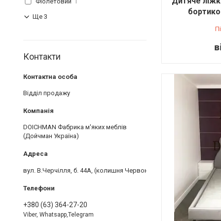
Дитяче ліжк
Фіолетовий
1
бортико
Ще 3
П
в
Контакти
Відділ продажу
DOICHMAN Фабрика м'яких меблів
(Дойчман Україна)
вул. В.Черчілля, б. 44А, (колишня Червоноткацька) спитати офіс
+380 (63) 364-27-20
Viber, Whatsapp,Telegram