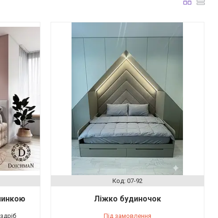
07-92
пинкою
Ліжко будиночок
оздріб
Під замовлення