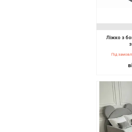
Ліжко з бо
з
Під замовл
в