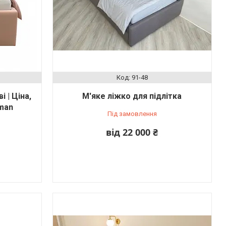
91-48
 | Ціна,
М'яке ліжко для підлітка
man
Під замовлення
від 22 000 ₴