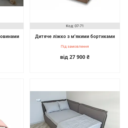
07-71
ковинами
Дитяче ліжко з м'якими бортиками
Під замовлення
від 27 900 ₴