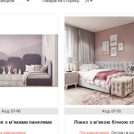
07-90
07-55
е з м'якими панелями
Ліжко з м'якою бічною с
ід замовлення
Під замовлення
Оптом і в р