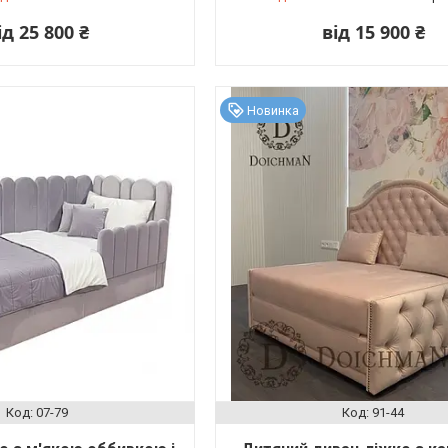
ід 25 800 ₴
від 15 900 ₴
Новинка
07-79
91-44