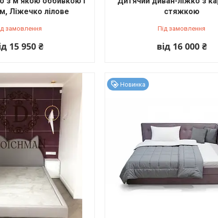
о з м'якою оббивкою і
Дитячий диван-ліжко з к
м, Ліжечко лілове
стяжкою
ід замовлення
Під замовлення
ід 15 950 ₴
від 16 000 ₴
Новинка
 меблевої фабрики Дойчман "DOICHMAN" (пройти вглиб території 100 метр