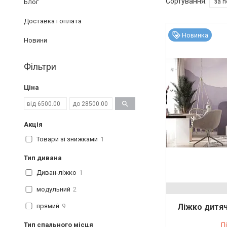
Блог
Доставка і оплата
Новинка
Новини
Фільтри
Ціна
Акція
Товари зі знижками
1
Тип дивана
Диван-ліжко
1
модульний
2
прямий
9
Ліжко дитяч
Тип спального місця
П