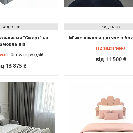
91-78
07-09
ковинами "Смарт" на
М'яке ліжко в дитяче з бо
амовлення
Під замовлення
ення
Оптом і в роздріб
від 11 500 ₴
ід 13 875 ₴