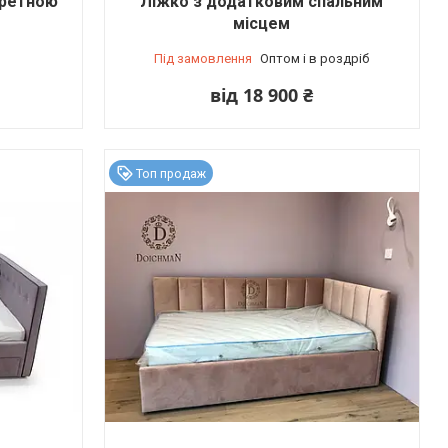
аретною
Ліжко з додатковим спальним
місцем
Під замовлення
Оптом і в роздріб
від 18 900 ₴
Топ продаж
ів), Київ, Україна