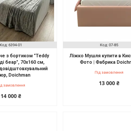
6394-01
07-85
че з бортиком "Teddy
Ліжко Мушля купити в Києві
ді беар", 70х160 см,
Фото | Фабрика Doich
одовідштовхувальний
Під замовлення
юр, Doichman
13 000 ₴
ід замовлення
14 000 ₴