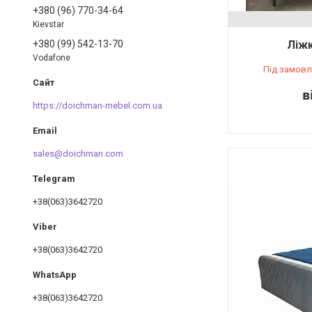
+380 (96) 770-34-64
Kievstar
+380 (99) 542-13-70
Ліжк
Vodafone
Під замовл
в
https://doichman-mebel.com.ua
sales@doichman.com
+38(063)3642720
+38(063)3642720
+38(063)3642720