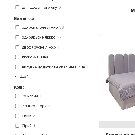
для щоденного сну
9
в
Вид ліжка
односпальне ліжко
38
одноярусне ліжко
17
двох'ярусне ліжко
1
ліжко-машина
1
висувне додаткове спальне місце
1
Ще 1
Колір
Рожевий
1
Різні кольори
8
Синій
2
Сірий
1