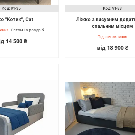
91-35
91-33
о "Котик", Cat
Ліжко з висувним дода
спальним місцем
ення
Оптом і в роздріб
Під замовлення
ід 14 500 ₴
від 18 900 ₴