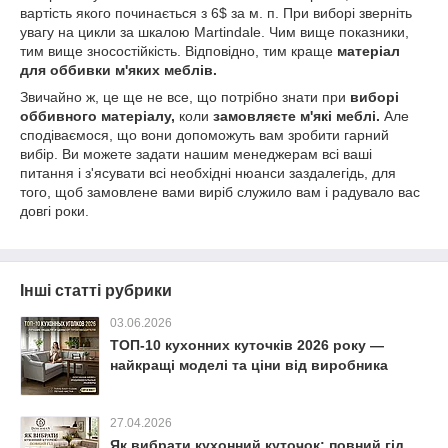
вартість якого починається з 6$ за м. п. При виборі зверніть
увагу на цикли за шкалою Martindale. Чим вище показники,
тим вище зносостійкість. Відповідно, тим краще
матеріал
для оббивки м'яких меблів.
Звичайно ж, це ще не все, що потрібно знати при
виборі
оббивного матеріалу,
коли
замовляєте м'які меблі.
Але
сподіваємося, що вони допоможуть вам зробити гарний
вибір. Ви можете задати
нашим менеджерам
всі ваші
питання і з'ясувати всі необхідні нюанси заздалегідь
, для
того, щоб замовлене вами виріб служило вам і радувало вас
довгі роки.
Інші статті рубрики
03.06.2026
ТОП-10 кухонних куточків 2026 року —
найкращі моделі та ціни від виробника
27.04.2026
Як вибрати кухонний куточок: повний гід