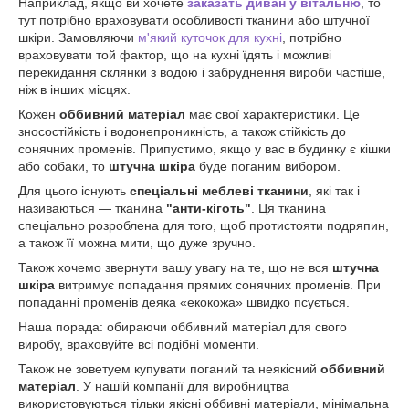
Наприклад, якщо ви хочете
з
аказать диван у вітальню
, то
тут потрібно враховувати особливості тканини або штучної
шкіри. Замовляючи
м'який куточок для кухні
, потрібно
враховувати той фактор, що на кухні їдять і можливі
перекидання склянки з водою і забруднення вироби частіше,
ніж в інших місцях.
Кожен
оббивний матеріал
має свої характеристики. Це
зносостійкість і водонепроникність, а також стійкість до
сонячних променів. Припустимо, якщо у вас в будинку є кішки
або собаки, то
штучна шкіра
буде поганим вибором.
Для цього існують
спеціальні меблеві тканини
, які так і
називаються — тканина
"анти-кіготь"
. Ця тканина
спеціально розроблена для того, щоб протистояти подряпин,
а також її можна мити, що дуже зручно.
Також хочемо звернути вашу увагу на те, що не вся
штучна
шкіра
витримує попадання прямих сонячних променів. При
попаданні променів деяка «екокожа» швидко псується.
Наша порада: обираючи оббивний матеріал для свого
виробу, враховуйте всі подібні моменти.
Також не
з
оветуем
купувати поганий та неякісний
оббивний
матеріал
. У нашій компанії для виробництва
використовуються тільки якісні оббивні матеріали, мінімальна