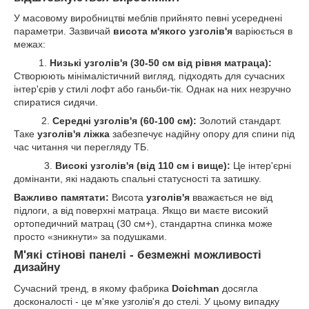
У масовому виробництві меблів прийнято певні усереднені
параметри. Зазвичай
висота м'якого узголів'я
варіюється в
межах:
1.
Низькі узголів'я
(30-50 см від рівня матраца):
Створюють мінімалістичний вигляд, підходять для сучасних
інтер'єрів у стилі лофт або ганьби-тік. Однак на них незручно
спиратися сидячи.
2.
Середні узголів'я
(60-100 см):
Золотий стандарт.
Таке
узголів'я ліжка
забезпечує надійну опору для спини під
час читання чи перегляду ТБ.
3.
Високі узголів'я (від 110 см і вище):
Це інтер'єрні
домінанти, які надають спальні статусності та затишку.
Важливо памятати:
Висота
узголів'я
вважається не від
підлоги, а від поверхні матраца. Якщо ви маєте високий
ортопедичний матрац (30 см+), стандартна спинка може
просто «зникнути» за подушками.
М'які стінові панелі - безмежні можливості
дизайну
Сучасний тренд, в якому фабрика
Doichman
досягла
досконалості - це м'яке узголів'я до стелі. У цьому випадку