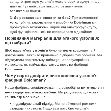
занадто громіздке узголів'я може створити відчуття, що
давить. Тут найкраще використовувати вузькі
вертикальні панелі.
Де розташовані розетки та бра?
При замовленні
узголів'я на замовлення
у виробника
Doichman
ми
проектуємо технологічні вирізи під електрофурнітуру,
щоб функціональність не сперечалася з дизайном.
Порівняння матеріалів для м'якого узголів'я:
що вибрати?
Щоб ваше
м'яке узголів'я
було не тільки красивим, а й
довговічним, важливо правильно підібрати тип оббивки. Ми
підготували порівняльну таблицю найпопулярніших
матеріалів, які найчастіше замовляють на фабриці
Doichman
.
Чому варто довірити виготовлення узголів'я
фабриці Doichman?
Наша фабрика спеціалізується на розробці та
виготовленні
нестандартних м'яких меблів.
Ми розуміємо, що кожен
сантиметр має значення.
Індивідуальний підхід:
Ми не обмежені рамками
стандартних листів. Якщо вам потрібно узголів'я