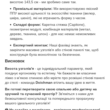
висотою 143,5 см - ми зробимо саме так.
Преміальні матеріали:
Ми використовуємо якісний
ППУ високої щільності та зносостійкі тканини (велюр,
шкіра, шеніл), які не втрачають форму з часом.
Складні форми:
Каретна стяжка (Capitone),
геометричні модулі, комбінація матеріалів (метал,
дерево, тканина, шпон) - для нас немає неможливих
завдань.
Експертний монтаж:
Наші фахівці знають, як
закріпити масивне узголів'я або стінові панелі так, щоб
конструкція була монолітною та безпечною.
Висновок
Висота узголів'я
- це індивідуальний параметр, який
поєднує ергономіку та естетику. Чи бажаєте ви класичне
ліжко з м'якою спинкою або мрієте про розкішні стінові панелі
до стелі - команда
Doichman
втілить вашу ідею в життя.
Ви готові перетворити свою спальню або дитячу на
зручний та сучасний простір?
Зв'яжіться з нами для
безкоштовної консультації та попереднього прорахунку
вашого ідеального узголів'я!
💎 Не гадайте з розмірами - довіртеся професіоналам!