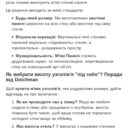
роль спинки виконують м'які стінові панелі.
Це рішення виходить за межі стандартів:
Будь-який розмір:
Ми виготовляємо
настінні
панелі
шириною на всю стіну або висотою під саму
стелю.
Візуальна корекція:
Вертикальні лінії стінових
панелей візуально «піднімають» стелю, а
горизонтальні - розширюють простір.
Функціональність: М'які Панелі
служать
додатковою шумо- та теплоізоляцією, перетворюючи
стіну на повноцінний арт-об'єкт.
Як вибрати висоту узголів'я "під себе"? Поради
від Doichman
Щоб
купити м'яке узголів'я
, яке радуватиме роками, дайте
відповідь на три запитання:
Як ви проводите час у ліжку?
Якщо ви любите
снідати в ліжку або працювати з ноутбуком, висота
повинна бути такою, щоб ваша голова не торкалася
холодної стіни вище за оббивку.
Яка висота стель?
У кімнатах з низькими стелями