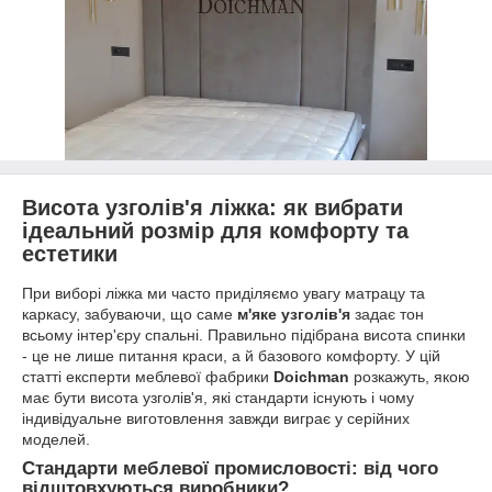
Висота узголів'я ліжка: як вибрати
ідеальний розмір для комфорту та
естетики
При виборі ліжка ми часто приділяємо увагу матрацу та
каркасу, забуваючи, що саме
м'яке узголів'я
задає тон
всьому інтер'єру спальні. Правильно підібрана висота спинки
- це не лише питання краси, а й базового комфорту. У цій
статті експерти меблевої фабрики
Doichman
розкажуть, якою
має бути висота узголів'я, які стандарти існують і чому
індивідуальне виготовлення завжди виграє у серійних
моделей.
Стандарти меблевої промисловості: від чого
відштовхуються виробники?