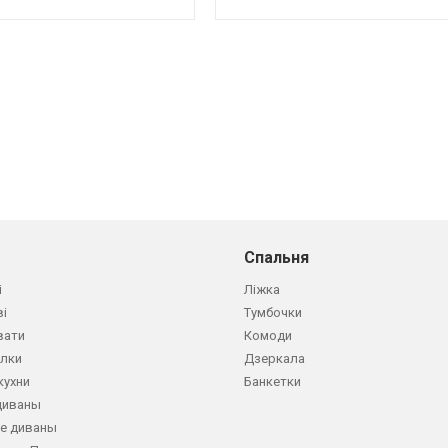
Спальня
і
Ліжка
ві
Тумбочки
вати
Комоди
олки
Дзеркала
кухни
Банкетки
диваны
е диваны