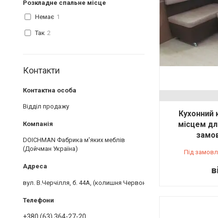
Розкладне спальне місце
Немає
1
Так
2
Контакти
Відділ продажу
Кухонний 
місцем для
замов
DOICHMAN Фабрика м'яких меблів
(Дойчман Україна)
Під замовл
в
вул. В.Черчілля, б. 44А, (колишня Червоноткацька) спитати офіс
+380 (63) 364-27-20