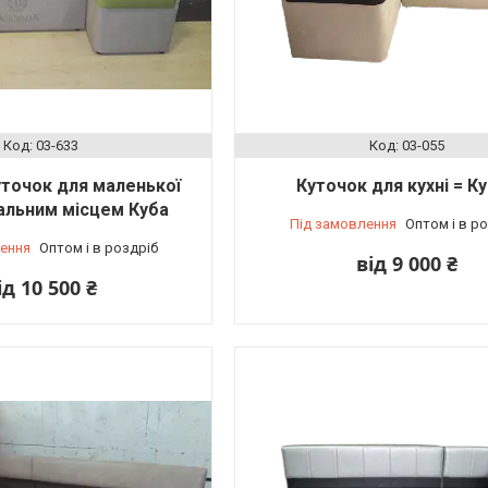
03-633
03-055
уточок для маленької
Куточок для кухні = К
спальним місцем Куба
Під замовлення
Оптом і в р
ення
Оптом і в роздріб
від 9 000 ₴
ід 10 500 ₴