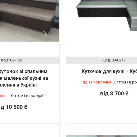
03-169
03-0247
куточок зі спальним
Куточок для кухні = Ку
 маленької кухні на
Під замовлення
Оптом і в р
лення в Україні
від 8 700 ₴
ення
Оптом і в роздріб
ід 10 500 ₴
 меблевої фабрики Дойчман "DOICHMAN" (пройти вглиб території 100 метр