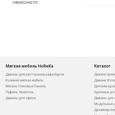
+38(063)3642720
Мягкая мебель HoReKa
Каталог
Диваны для ресторанов,кафе,баров
Дивани прям
Кожаная мягкая мебель
Дивани Угло
Мягкие Стеновые Панели
Детские кро
Пуфики, банкетки
Кухонные уг
Диваны для офиса
Диваны для 
Модульные 
Дизайнерски