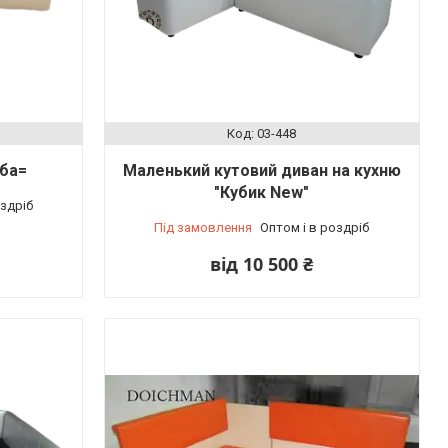
03-448
уба=
Маленький кутовий диван на кухню
"Кубик New"
оздріб
Під замовлення
Оптом і в роздріб
від 10 500 ₴