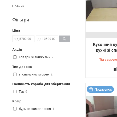
Новини
Фільтри
Ціна
Кухонний к
Акція
кухні зі 
Товари зі знижками
2
Під замовл
Тип дивана
в
зі спальним місцем
2
Наявність короба для зберігання
Подарунок
Так
6
Колір
будь на замовлення
1