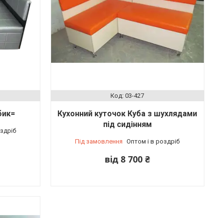
03-427
бик=
Кухонний куточок Куба з шухлядами
під сидінням
оздріб
Під замовлення
Оптом і в роздріб
від 8 700 ₴
ів), Київ, Україна