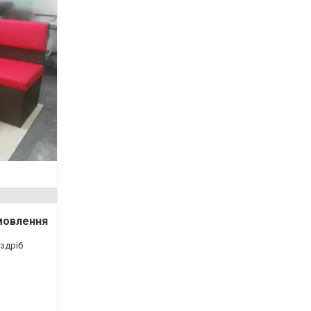
амовлення
оздріб