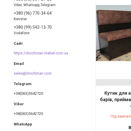
Viber, Whatsapp,Telegram
+380 (96) 770-34-64
Kievstar
+380 (99) 542-13-70
Vodafone
https://doichman-mebel.com.ua
sales@doichman.com
Кутик для к
+38(063)3642720
барів, прийма
+38(063)3642720
Під замовл
в