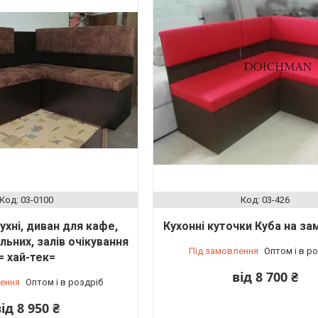
03-0100
03-426
ухні, диван для кафе,
Кухонні куточки Куба на з
льних, залів очікування
Під замовлення
Оптом і в р
= хай-тек=
від 8 700 ₴
ення
Оптом і в роздріб
ід 8 950 ₴