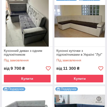
Кухонний диван з одним
Кухонні куточки з
підлокітником
підлокітниками в Україні "Луї"
Під замовлення
Під замовлення
9 700
11 300
від
₴
від
₴
Купити
Купити
Подарунок
Подарунок