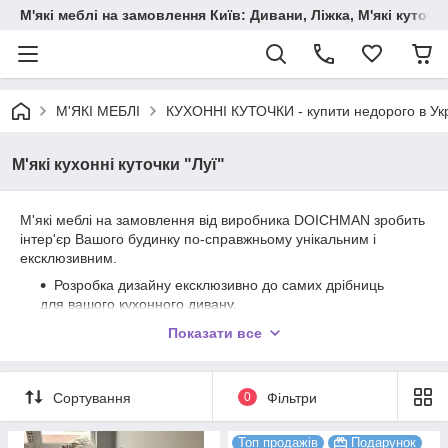
М'які меблі на замовлення Київ: Дивани, Ліжка, М'які куто
М'ЯКІ МЕБЛІ
КУХОННІ КУТОЧКИ - купити недорого в Укр
М'які кухонні куточки "Луї"
М'які меблі на замовлення від виробника DOICHMAN зробить
інтер'єр Вашого будинку по-справжньому унікальним і
ексклюзивним.
Розробка дизайну ексклюзивно до самих дрібниць
для вашого кухонного дивану.
Вибір кольору і розміру під ваш інтер'єр.
Показати все
Сортування
0
Фільтри
Топ продажів
Подарунок