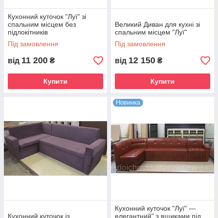
Кухонний куточок "Луї" зі
спальним місцем без
Великий Диван для кухні зі
підлокітників
спальним місцем "Луї"
Під замовлення
Під замовлення
11 200
12 150
від
₴
від
₴
Купити
Купити
Новинка
Кухонний куточок "Луї" —
Кухонний куточок із
елегантний" з ящиками під