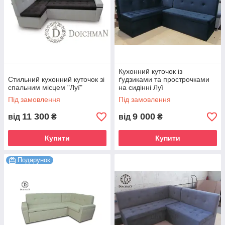
Кухонний куточок із
Стильний кухонний куточок зі
ґудзиками та прострочками
спальним місцем "Луї"
на сидінні Луї
Під замовлення
Під замовлення
11 300
9 000
від
₴
від
₴
Купити
Купити
Подарунок