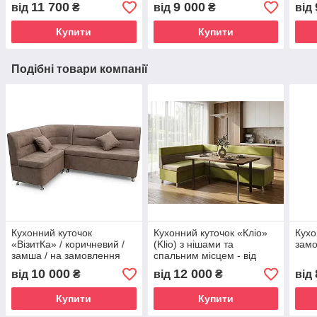
Україні, у Києві, 120х180,
11 700
9 000
від
₴
від
₴
від
бузковий
Купити
Купити
Подібні товари компанії
Кухонний куточок
Кухонний куточок «Кліо»
Кухо
«ВізитКа» / коричневий /
(Klio) з нішами та
зам
замша / на замовлення
спальним місцем - від
виробника Doichman
10 000
12 000
від
₴
від
₴
від
Купити
Купити