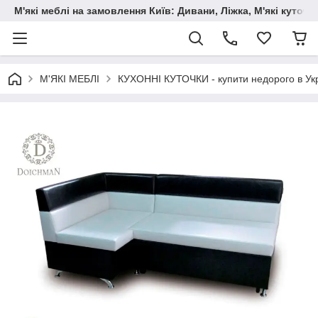
М'які меблі на замовлення Київ: Дивани, Ліжка, М'які куто
М'ЯКІ МЕБЛІ
КУХОННІ КУТОЧКИ - купити недорого в Укр