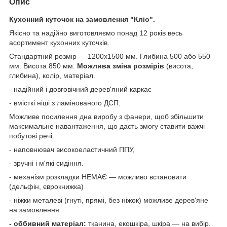
Опис
Кухонний куточок на замовлення "Кліо".
Якісно та надійно виготовляємо понад 12 років весь
асортимент кухонних куточків.
Стандартний розмір — 1200х1500 мм. Глибина 500 або 550
мм. Висота 850 мм.
Можлива зміна розмірів
(висота,
глибина), колір, матеріал.
- надійний і довговічний дерев'яний каркас
- вмісткі ніші з ламінованого ДСП.
Можливе посилення дна виробу з фанери, щоб збільшити
максимальне навантаження, що дасть змогу ставити важчі
побутові речі.
- наповнювач високоеластичний ППУ,
- зручні і м'які сидіння.
- механізм розкладки НЕМАЄ — можливо встановити
(дельфін, єврокнижка)
- ніжки металеві (гнуті, прямі, без ніжок) можливе дерев'яне
на замовлення
- оббивний матеріал:
тканина, екошкіра, шкіра — на вибір.