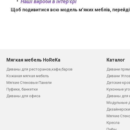
Наші вироби в інтер'єрі
Щоб подивитися всю модель м'яких меблів, перейд
Мягкая мебель HoReKa
Каталог
Диваны для ресторанов,кафе,баров
Дивани прям
Кожаная мягкая мебель
Дивани Угло
Мягкие Стеновые Панели
Детские кро
Пуфики, банкетки
Кухонные уг
Диваны для офиса
Диваны для 
Модульные 
Дизайнерски
Мягкие Стен
Кресла
Пуфы