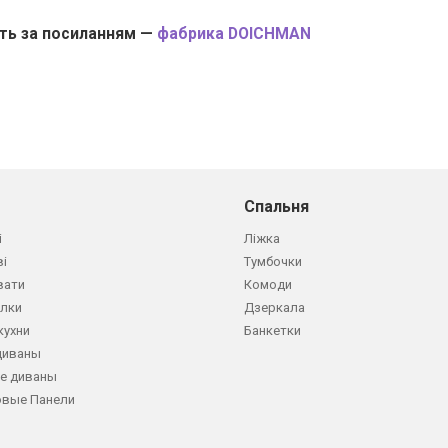
іть за посиланням —
фабрика DOICHMAN
Спальня
і
Ліжка
ві
Тумбочки
вати
Комоди
олки
Дзеркала
кухни
Банкетки
диваны
е диваны
овые Панели