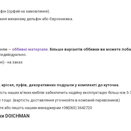
фін (орфей на замовлення).
ння механізму дельфін або Єврокнижка.
анням —
оббивні матеріали.
Більше варіантів оббивки ви можете поба
індивідуально.
і) - на заказ
.
крісел, пуфів, декоративних подушок у комплекті до куточка.
сть наших м'яких меблів забезпечить надійну експлуатацію більш ніж 5-7
м тощо. (вартість доставляння уточнюйте в компаній перевізників)
йте або пишіть нашим менеджерам +38(063) 3642720
ки DOICHMAN