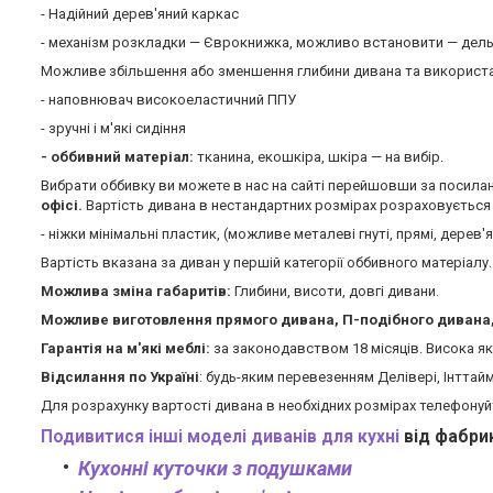
- Надійний дерев'яний каркас
- механізм розкладки — Єврокнижка, можливо встановити — дель
Можливе збільшення або зменшення глибини дивана та використа
- наповнювач високоеластичний ППУ
- зручні і м'які сидіння
- оббивний матеріал:
тканина, екошкіра, шкіра — на вибір.
Вибрати оббивку ви можете в нас на сайті перейшовши за посил
офісі.
Вартість дивана в нестандартних розмірах розраховується 
- ніжки мінімальні пластик, (можливе металеві гнуті, прямі, дерев'ян
Вартість вказана за диван у першій категорії оббивного матеріалу
Можлива зміна габаритів:
Глибини, висоти, довгі дивани.
Можливе виготовлення прямого дивана, П-подібного дивана, 
Гарантія на м'які меблі:
за законодавством 18 місяців. Висока які
Відсилання по Україні
: будь-яким перевезенням Делівері, Інттай
Для розрахунку вартості дивана в необхідних розмірах телефону
Подивитися інші моделі диванів для кухні
від фабри
Кухонні куточки з подушками