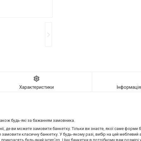
Характеристики
Інформаці
також будь-які за бажанням замовника.
ї, де ви можете замовити банкетку. Тільки ви знаєте, якої саме форми
те замовити класичну банкетку. У будь-якому разі, вибір на цей меблевий
 прикрасять будь-який інтер'єр. Ціну банкетки в потрібному вам розмір