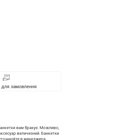
я для замовлення
 банкетки вам бракує. Можливо,
 аксесуар величезний. Банкетки
і уточнюйте в менеджера