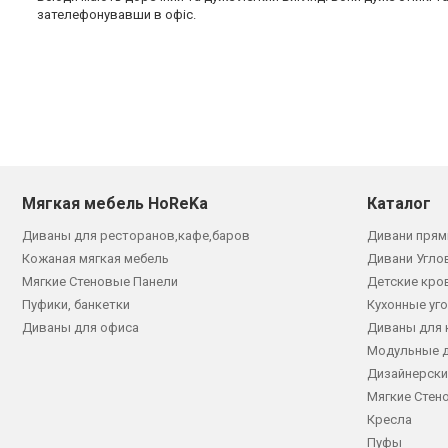
зателефонувавши в офіс.
Мягкая мебель HoReKa
Каталог
Диваны для ресторанов,кафе,баров
Дивани прям
Кожаная мягкая мебель
Дивани Угло
Мягкие Стеновые Панели
Детские кро
Пуфики, банкетки
Кухонные уг
Диваны для офиса
Диваны для 
Модульные 
Дизайнерски
Мягкие Стен
Кресла
Пуфы