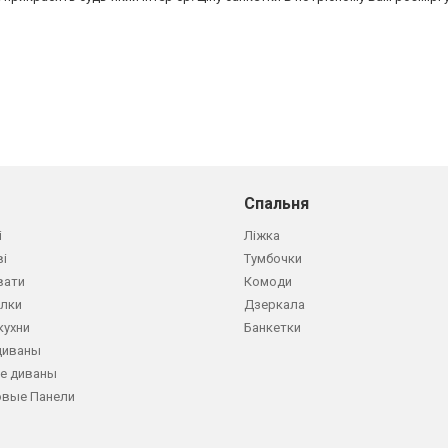
Спальня
і
Ліжка
ві
Тумбочки
вати
Комоди
олки
Дзеркала
кухни
Банкетки
диваны
е диваны
овые Панели