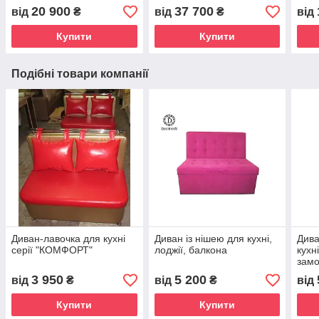
20 900
37 700
від
₴
від
₴
від
Купити
Купити
Подібні товари компанії
Диван-лавочка для кухні
Диван із нішею для кухні,
Дива
серії "КОМФОРТ"
лоджії, балкона
кухн
замо
купи
3 950
5 200
від
₴
від
₴
від
Купити
Купити