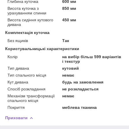
Глибина куточка
600 мм
Висота куточка з
850 мм
урахуванням спинки
Висота сидіння кутового
450 мм
дивана
Комплектація куточка
Без ящиків
Так
Користувальницькі характеристики
Колір
на вибір більш 599 варіантів
і текстур
Тип дивана
кутовий
Тип спального місця
немає
Кут дивана
будь на замовлення
Спосіб розкладання
не розкладається
Механізм трансформації
немає
спального місця
Покриття
меблева тканина
Приховати