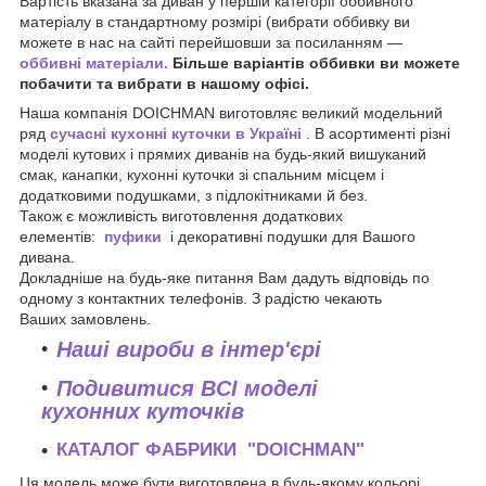
Вартість вказана за диван у першій категорії оббивного
матеріалу в стандартному розмірі (вибрати оббивку ви
можете в нас на сайті перейшовши за посиланням —
оббивні матеріали.
Більше варіантів оббивки ви можете
побачити та вибрати в нашому офісі.
Наша компанія DOICHMAN виготовляє великий модельний
ряд
сучасні кухонні куточки в Україні
. В асортименті різні
моделі кутових і прямих диванів на будь-який вишуканий
смак, канапки, кухонні куточки зі спальним місцем і
додатковими подушками, з підлокітниками й без.
Також є можливість виготовлення додаткових
елементів:
пуфики
і декоративні подушки для Вашого
дивана.
Докладніше на будь-яке питання Вам дадуть відповідь по
одному з контактних телефонів. З радістю чекають
Ваших замовлень.
Наші вироби в інтер'єрі
Подивитися ВСІ моделі
кухонних куточків
КАТАЛОГ ФАБРИКИ "DOICHMAN"
Ця модель може бути виготовлена в будь-якому кольорі,