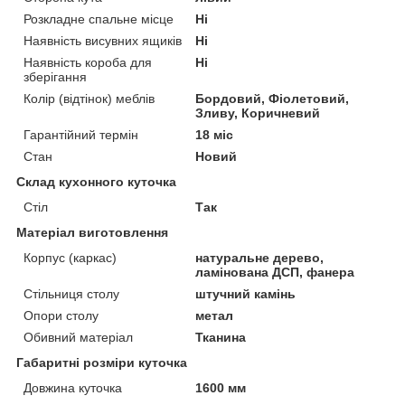
Розкладне спальне місце
Ні
Наявність висувних ящиків
Ні
Наявність короба для
Ні
зберігання
Колір (відтінок) меблів
Бордовий, Фіолетовий,
Зливу, Коричневий
Гарантійний термін
18 міс
Стан
Новий
Склад кухонного куточка
Стіл
Так
Матеріал виготовлення
Корпус (каркас)
натуральне дерево,
ламінована ДСП, фанера
Стільниця столу
штучний камінь
Опори столу
метал
Обивний матеріал
Тканина
Габаритні розміри куточка
Довжина куточка
1600 мм