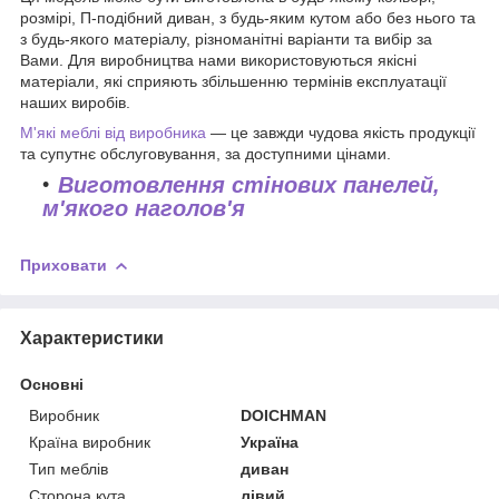
розмірі, П-подібний диван, з будь-яким кутом або без нього та
з будь-якого матеріалу, різноманітні варіанти та вибір за
Вами. Для виробництва нами використовуються якісні
матеріали, які сприяють збільшенню термінів експлуатації
наших виробів.
М'які меблі від виробника
— це завжди чудова якість продукції
та супутнє обслуговування, за доступними цінами.
Виготовлення стінових панелей,
м'якого наголов'я
Приховати
Характеристики
Основні
Виробник
DOICHMAN
Країна виробник
Україна
Тип меблів
диван
Сторона кута
лівий