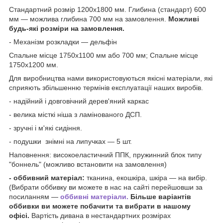
Стандартний розмір 1200х1800 мм. Глибина (стандарт) 600
мм — можлива глибина 700 мм на замовлення.
Можливі
будь-які розміри на замовлення.
- Механізм розкладки — дельфін
Спальне місце 1750х1100 мм або 700 мм; Спальне місце
1750х1200 мм.
Для виробництва нами використовуються якісні матеріали, які
сприяють збільшенню термінів експлуатації наших виробів.
- надійний і довговічний дерев'яний каркас
- велика місткі ніша з ламінованого ДСП.
- зручні і м'які сидіння.
- подушки знімні на липучках — 5 шт.
Наповнення: високоеластичний ППК, пружинний блок типу
"боннель" (можливо встановити на замовлення)
- оббивний матеріал:
тканина, екошкіра, шкіра — на вибір.
(Вибрати оббивку ви можете в нас на сайті перейшовши за
посиланням —
оббивні матеріали.
Більше варіантів
оббивки ви можете побачити та вибрати в нашому
офісі.
Вартість дивана в нестандартних розмірах