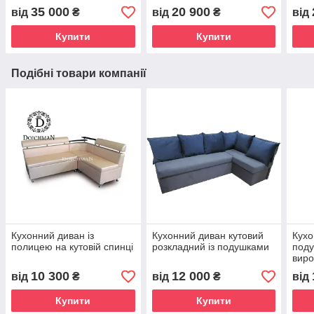
35 000
20 900
від
₴
від
₴
від
Купити
Купити
Подібні товари компанії
Кухонний диван із
Кухонний диван кутовий
Кухо
полицею на кутовій спинці
розкладний із подушками
поду
виро
10 300
12 000
від
₴
від
₴
від
Купити
Купити