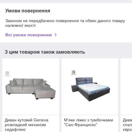
Умови повернення
Законом не передбачено повернення та обмін даного товару
належної якості
Всі умови повернення
З цим товаром також замовляють
Диван кутовий Geneva
М'яке ліжко з тумбочками
Дива
розкладний механізм
"Сан-Франциско"
спал
сидафлекс
євро