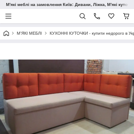
М'які меблі на замовлення Київ: Дивани, Ліжка, М'які куто
М'ЯКІ МЕБЛІ
КУХОННІ КУТОЧКИ - купити недорого в Укр