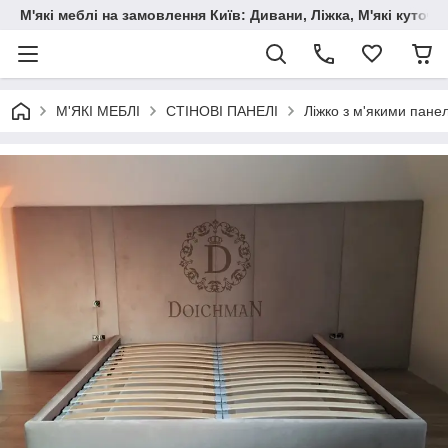
М'які меблі на замовлення Київ: Дивани, Ліжка, М'які куто
М'ЯКІ МЕБЛІ
СТІНОВІ ПАНЕЛІ
Ліжко з м'якими пане