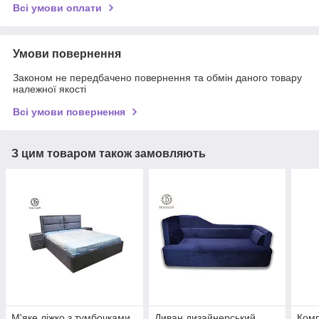
Всі умови оплати
Умови повернення
Законом не передбачено повернення та обмін даного товару
належної якості
Всі умови повернення
З цим товаром також замовляють
М'яке ліжко з тумбочками
Диван дизайнерський
Комп