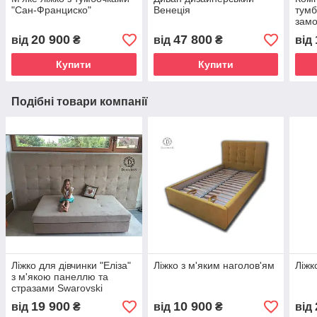
"Сан-Франциско"
Венеція
тумб
зам
20 900
47 800
від
₴
від
₴
від
Купити
Купити
Подібні товари компанії
Ліжко для дівчинки "Еліза"
Ліжко з м'яким наголов'ям
Ліжк
з м'якою панеллю та
стразами Swarovski
19 900
10 900
від
₴
від
₴
від