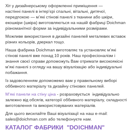
Хіт у дизайнерському оформленні приміщення —
настінні панелі в інтер'єрі спальні, вітальні, дитячої,
передпокою — м'які стінові панелі з тканини або шкіри,
екошкіри (шкіра) виготовляються на нашій фабриці Doichman
різноманітної форми за індивідуальними розмірами.
Можливе використання в дизайні панелей металевих вставок
різних кольорів, дзеркал тощо.
Наша фабрика Doichman виготовляє та установляє м'які
стінові панелі вже понад 10 років. Наш професіоналізм і
знання своєї справи допоможуть Вам отримати високоякісні
м'які панелі з огляду на вашу візуалізацію або індивідуальні
побажання.
Із задоволенням допоможемо вам у правильному виборі
оббивного матеріалу та дизайну стінових панелей.
М'які панели на стіну ціна
- розраховується індивідуально
залежно від обсягів, категорії оббивного матеріалу, складності
виготовлення та використовуваних матеріалів.
Для цього висилайте Ваші візуалізації на наш e-mail:
sales@doichman.com або телефонуєте нам.
КАТАЛОГ ФАБРИКИ "DOICHMAN"