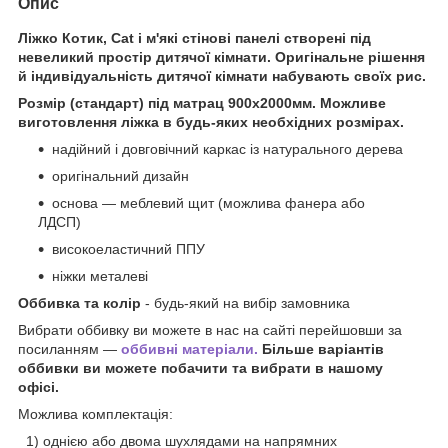
Опис
Ліжко Котик, Cat і м'які стінові панелі створені під
невеликий простір дитячої кімнати. Оригінальне рішення
й індивідуальність дитячої кімнати набувають своїх рис.
Розмір (стандарт) під матрац 900х2000мм. Можливе
виготовлення ліжка в будь-яких необхідних розмірах.
надійний і довговічний каркас із натурального дерева
оригінальний дизайн
основа — меблевий щит (можлива фанера або
ЛДСП)
високоеластичний ППУ
ніжки металеві
Оббивка та колір
- будь-який на вибір замовника
Вибрати оббивку ви можете в нас на сайті перейшовши за
посиланням —
оббивні матеріали.
Більше варіантів
оббивки ви можете побачити та вибрати в нашому
офісі.
Можлива комплектація:
1) однією або двома шухлядами на напрямних