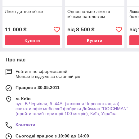
Ліжко дитяче м'яке
Односпальне ліжко з
Ліжк
м'яким наголов'ям
бок
11 000
8 500
₴
від
₴
від
Купити
Купити
Про нас
Рейтинг не сформований
Менше 5 відгуків за останній рік
Працює з 30.05.2011
м. Київ
вул. В.Черчілля, б. 44А, (колишня Червоноткацька)
спитати офіс меблевої фабрики Дойчман "DOICHMAN"
(пройти вглиб території 100 метрів), Київ, Україна
Контакти
Сьогодні працює з 10:00 до 14:00