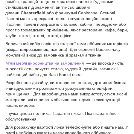
ромбів, трапецій тощо, декоративні панелі з ґудзиками,
стилізовані під знамениті англійські шкіряні
дивани
Chesterfield
або французькі Capitonne. Стенові
Панелі мають прекрасні тепло- і звукоізоляційні якості.
Настінні Панелі прикрасять спальню, кабінет, передпокій або
простір громадських приміщень, як-от ресторани, кафе, бари,
клуби, готелі, готелі, готелі, офіси.
Величезний вибір варіантів колірної гами оббивних матеріалів
(шкіра, шкірозамінник, тканина). Для економії Вашого часу
можливий виїзд до замовника зі зразками тканин.
М'які меблі виробництва на замовлення
— це висока якість,
зносостійкість, почуття стилю, чудовий дизайн, затишок і
найкращий вибір для Вас і Вашої оселі.
Розроблення дизайну, виготовлення нестандартних меблів за
індивідуальними розмірами, з урахуванням специфіки
приміщення. Для виробництва нами використовуються якісні
матеріали, які сприяють збільшенню термінів експлуатації
наших виробів.
Гнучка цінова політика. Гарантія якості. Післягарантійне
обслуговування.
Для розрахунку вартості ліжка телефонуйте або пишіть нам. У
листі необхідно вказати назву вподобаного оббивного