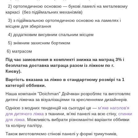
2) ортопедичною основою — букові ламелі на металевому
каркасі (без підіймальних механізмів)
3) з підіймальною ортопедичною основою на ламелях і
місцем для зберігання
4) додатковим висувним спальним місцем
5) знімним захисним бортиком
6) матрасом
Під час замовлення в комплекті знижка на матрац 3% і
безплатна доставка матраца разом із ліжком по г.
Києву).
Вартість вказана за ліжко в стандартному розмірі та 1
категорії оббивки.
Наша компанія "Doichman" Дойчман розробляє та виготовляє
дитячі ліжечка за візуалізаціями та кресленнями дизайнерів.
Однією з модних тенденцій на сьогодні це —
м'яке наголов'я
для дитячого ліжка
з тканини, м'які панелі на всю стіну,
спинки
для ліжка
. Можливість вибрати різноманітні варіанти оббивки
та колірну палітру.
Також виготовляємо стінові панелі у формі трикутників,