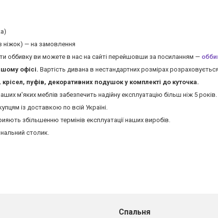
а)
ез ніжок) — на замовлення
рати оббивку ви можете в нас на сайті перейшовши за посиланням —
обби
ашому офісі.
Вартість дивана в нестандартних розмірах розраховується
крісел, пуфів, декоративних подушок у комплекті до куточка.
 наших м'яких меблів забезпечить надійну експлуатацію більш ніж 5 років.
пцям із доставкою по всій Україні.
рияють збільшенню термінів експлуатації наших виробів.
рнальний столик.
Спальня