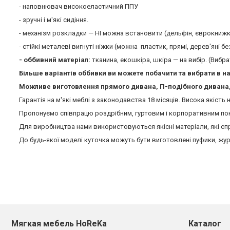
- наповнювач високоеластичний ППУ
- зручні і м'які сидіння.
- механізм розкладки — НІ можна встановити (дельфін, єврокнижк
- стійкі металеві вигнуті ніжки (можна пластик, прямі, дерев'яні б
- оббивний матеріал:
тканина, екошкіра, шкіра — на вибір. (Виб
Більше варіантів оббивки ви можете побачити та вибрати в н
Можливе виготовлення прямого дивана, П-подібного дивана, 
Гарантія на м'які меблі з законодавства 18 місяців. Висока якість
Пропонуємо співпрацю роздрібним, гуртовим і корпоративним поку
Для виробництва нами використовуються якісні матеріали, які сп
До будь-якої моделі куточка можуть бути виготовлені пуфики, жу
Мягкая мебель HoReKa
Каталог