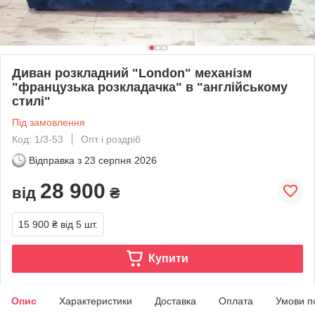
Диван розкладний "London" механізм
"французька розкладачка" в "англійському
стилі"
Під замовлення
Код: 1/3-53
Опт і роздріб
Відправка з
23 серпня 2026
28 900
від
₴
15 900 ₴
від 5 шт.
Купити
Опис
Характеристики
Доставка
Оплата
Умови п