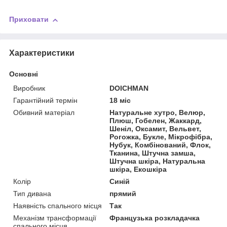
Приховати
Характеристики
Основні
Виробник
DOICHMAN
Гарантійний термін
18 міс
Обивний матеріал
Натуральне хутро, Велюр,
Плюш, Гобелен, Жаккард,
Шеніл, Оксамит, Вельвет,
Рогожка, Букле, Мікрофібра,
Нубук, Комбінований, Флок,
Тканина, Штучна замша,
Штучна шкіра, Натуральна
шкіра, Екошкіра
Колір
Синій
Тип дивана
прямий
Наявність спального місця
Так
Механізм трансформації
Французька розкладачка
спального місця