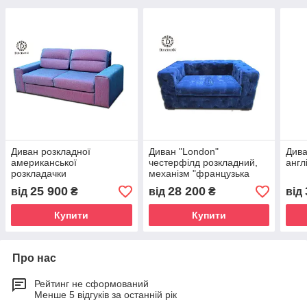
Диван розкладної
Диван "London"
Дива
американської
честерфілд розкладний,
англ
розкладачки
механізм "французька
розкладачка" у
25 900
28 200
від
₴
від
₴
від
"англійському стилі"
Купити
Купити
Про нас
Рейтинг не сформований
Менше 5 відгуків за останній рік