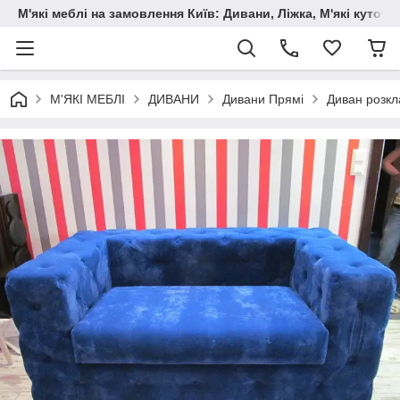
М'які меблі на замовлення Київ: Дивани, Ліжка, М'які куто
М'ЯКІ МЕБЛІ
ДИВАНИ
Дивани Прямі
Диван розкл