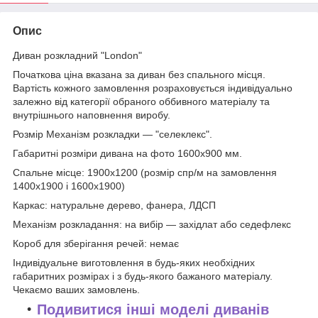
Опис
Диван розкладний "London"
Початкова ціна вказана за диван без спального місця.
Вартість кожного замовлення розраховується індивідуально
залежно від категорії обраного оббивного матеріалу та
внутрішнього наповнення виробу.
Розмір
Механізм розкладки — "селеклекс".
Габаритні розміри дивана на фото
1600х900 мм.
Спальне місце: 1900х1200 (розмір спр/м на замовлення
1400х1900 і 1600х1900)
Каркас: натуральне дерево, фанера, ЛДСП
Механізм розкладання: на вибір — західлат або седефлекс
Короб для зберігання речей: немає
Індивідуальне виготовлення в будь-яких необхідних
габаритних розмірах і з будь-якого бажаного матеріалу.
Чекаємо ваших замовлень.
Подивитися інші моделі диванів