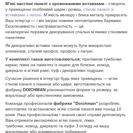
М'які настінні панелі з хромованими вставками
- створять
у приміщенні особливий шарм і розкіш,
стінові панелі зі
вставками з латуні
. М'якість велюру і блиск металу прикрасять
Ваш інтер'єр — і він заграє новими неповторними барвами.
Ексклюзивність і екстравагантність — це
незаперечні переваги декорування спальні м'якими стіновими
панелями.
Як декоративні вставки також можуть бути використані
алюмінієві, сталеві профілі, профіль з латуні.
У комплекті також виготовляються:
приліжкові тумбочки,
каркас ліжка на ламелях із нішею для білизни, комод,
дзеркало в м'якій рамі, пуф і декоративні подушки.
Сучасне рішення в інтер'єрі будь-яких приміщень — м'які
стінові панелі з тканини або шкіри, виготовляються на
фабриці
DOICHMAN
різноманітною форми та розміру, за
візуалізації або кресленнями замовника.
Команда професіоналів
фабрики "Doichman"
розробляє,
виготовляє та встановлює м'які стінові панелі вже понад 10
років. Наш професіоналізм і знання своєї справи допоможуть
Вам отримати високоякісні м'які панелі, ліжко,
тумбочки, комод, дзеркало та пуфи З огляду на вашу
візуалізацію або індивідуальні побажання.