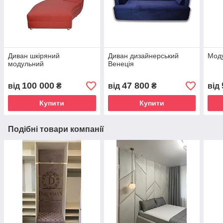
Диван шкіряний
Диван дизайнерський
Моду
модульний
Венеція
100 000
47 800
від
₴
від
₴
від
Купити
Купити
Подібні товари компанії