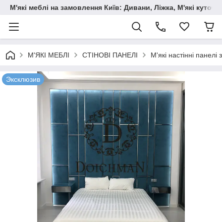
М'які меблі на замовлення Київ: Дивани, Ліжка, М'які куто
М'ЯКІ МЕБЛІ
СТІНОВІ ПАНЕЛІ
М'які настінні панел
Эксклюзив