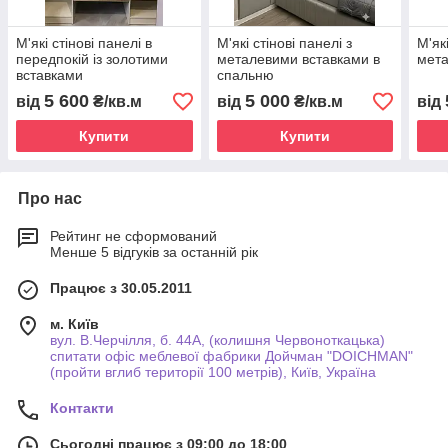
М'які стінові панелі в
М'які стінові панелі з
М'які
передпокій із золотими
металевими вставками в
мета
вставками
спальню
5 600
5 000
від
₴/кв.м
від
₴/кв.м
від
Купити
Купити
Про нас
Рейтинг не сформований
Менше 5 відгуків за останній рік
Працює з 30.05.2011
м. Київ
вул. В.Черчілля, б. 44А, (колишня Червоноткацька)
спитати офіс меблевої фабрики Дойчман "DOICHMAN"
(пройти вглиб території 100 метрів), Київ, Україна
Контакти
Сьогодні працює з 09:00 до 18:00