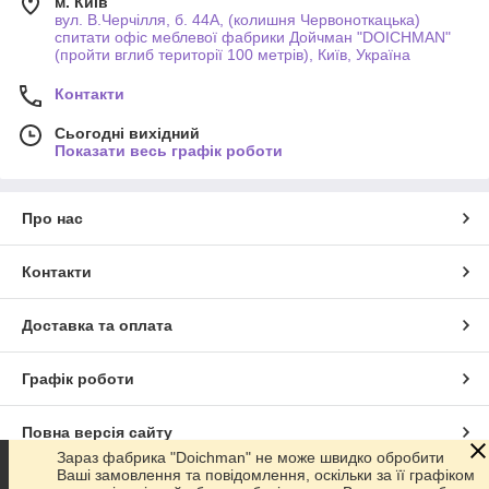
м. Київ
вул. В.Черчілля, б. 44А, (колишня Червоноткацька)
спитати офіс меблевої фабрики Дойчман "DOICHMAN"
(пройти вглиб території 100 метрів), Київ, Україна
Контакти
Сьогодні вихідний
Показати весь графік роботи
Про нас
Контакти
Доставка та оплата
Графік роботи
Повна версія сайту
Зараз фабрика "Doichman" не може швидко обробити
Ваші замовлення та повідомлення, оскільки за її графіком
Сайт створено на маркетплейсі
Prom.ua