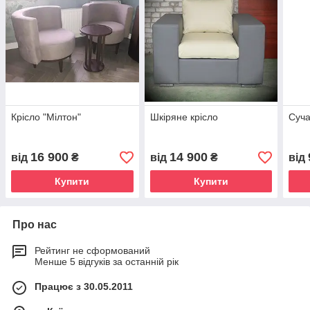
Крісло "Мілтон"
Шкіряне крісло
Суча
16 900
14 900
від
₴
від
₴
від
Купити
Купити
Про нас
Рейтинг не сформований
Менше 5 відгуків за останній рік
Працює з 30.05.2011