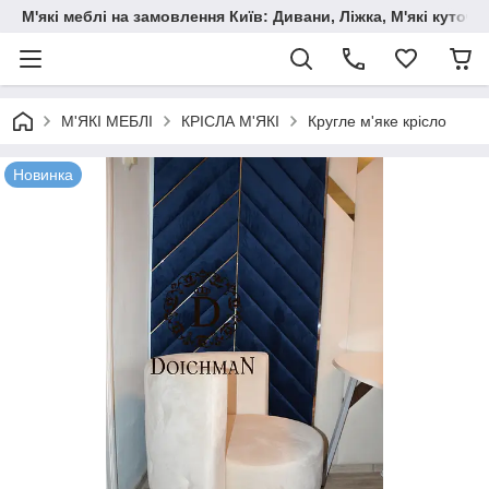
М'які меблі на замовлення Київ: Дивани, Ліжка, М'які куто
М'ЯКІ МЕБЛІ
КРІСЛА М'ЯКІ
Кругле м'яке крісло
Новинка