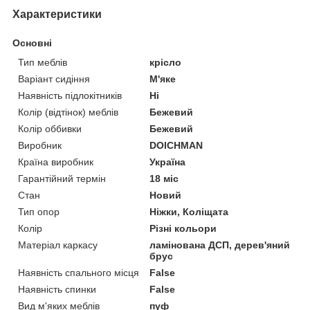
Характеристики
Основні
Тип меблів
крісло
Варіант сидіння
М'яке
Наявність підлокітників
Ні
Колір (відтінок) меблів
Бежевий
Колір оббивки
Бежевий
Виробник
DOICHMAN
Країна виробник
Україна
Гарантійний термін
18 міс
Стан
Новий
Тип опор
Ніжки, Коліщата
Колір
Різні кольори
Матеріал каркасу
ламінована ДСП, дерев'яний
брус
Наявність спального місця
False
Наявність спинки
False
Вид м'яких меблів
пуф