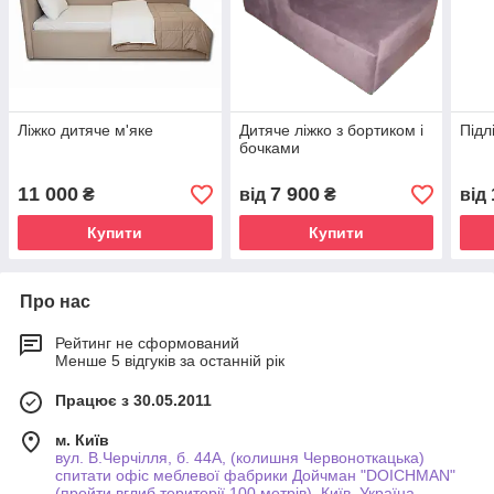
Ліжко дитяче м'яке
Дитяче ліжко з бортиком і
Підл
бочками
11 000
7 900
₴
від
₴
від
Купити
Купити
Про нас
Рейтинг не сформований
Менше 5 відгуків за останній рік
Працює з 30.05.2011
м. Київ
вул. В.Черчілля, б. 44А, (колишня Червоноткацька)
спитати офіс меблевої фабрики Дойчман "DOICHMAN"
(пройти вглиб території 100 метрів), Київ, Україна