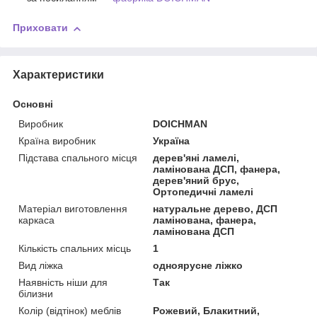
Приховати
Характеристики
Основні
Виробник
DOICHMAN
Країна виробник
Україна
Підстава спального місця
дерев'яні ламелі,
ламінована ДСП, фанера,
дерев'яний брус,
Ортопедичні ламелі
Матеріал виготовлення
натуральне дерево, ДСП
каркаса
ламінована, фанера,
ламінована ДСП
Кількість спальних місць
1
Вид ліжка
одноярусне ліжко
Наявність ніши для
Так
білизни
Колір (відтінок) меблів
Рожевий, Блакитний,