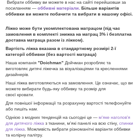
Вибрати оббивку ви можете в нас на сайті перейшовши за
посиланням —
оббивні матеріали.
Більше варіантів
оббивки ви можете побачити та вибрати в нашому офісі.
Ліжко може бути укомплектована матрацом (під час
замовлення в комплекті знижка на матрац 3% і безплатна
доставка матраца разом із ліжком).
Вартість ліжка вказана в стандартному розмірі 2-ї
категорії оббивки (без вартості матраца)
Наша компанія
"Doichman"
Дойчман розробляє та
виготовляє дитячі ліжечка за візуалізаціями та кресленнями
дизайнерів.
Наші ліжка виготовляються на замовлення. Це означає, що ви
можете вибирати будь-яку оббивку та розмір для
своєї кровати.
Для повнішої інформації та розрахунку вартості телефонуйте
або пишіть нам.
Однією з модних тенденцій на сьогодні це —
м'яке наголов'я
для дитячого ліжка
з тканини, м'які панелі на всю стіну,
спинки
для ліжка
. Можливість вибрати різноманітні варіанти оббивки
та колірну палітру.