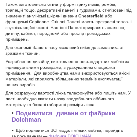
Також виготовляємо
стіни
у формі трикутників, ромбів,
трапецій тощо, декоративні панелі з ґудзиками, стилізовані під
знамениті англійські шкіряні дивани
Chesterfield
або
французькі Capitonne. Стінові Панелі мають прекрасні тепло- і
звукоізоляційні якості. Настінні Панелі прикрасять спальню,
дитячу, кабінет, передпокій або простір громадських
приміщень.
Для економії Вашого часу можливий виїзд до замовника зі
зразками тканин.
Розроблення дизайну, виготовлення нестандартних меблів за
індивідуальними розмірами, з урахуванням специфіки
приміщення. Для виробництва нами використовуються якісні
матеріали, які сприяють збільшенню термінів експлуатації
наших виробів.
Для розрахунку вартості ліжка телефонуйте або пишіть нам. У
листі необхідно вказати назву вподобаного оббивного
матеріалу та бажані габаритні розміри ліжка.
Подивитися дивани от фабрики
Doichman
Щоб подивитися ВСІ моделі м'яких меблів, перейдіть
за посиланням —
фабрика DOICHMAN