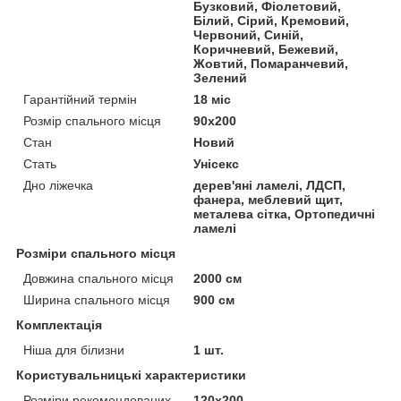
Бузковий, Фіолетовий,
Білий, Сірий, Кремовий,
Червоний, Синій,
Коричневий, Бежевий,
Жовтий, Помаранчевий,
Зелений
Гарантійний термін
18 міс
Розмір спального місця
90х200
Стан
Новий
Стать
Унісекс
Дно ліжечка
дерев'яні ламелі, ЛДСП,
фанера, меблевий щит,
металева сітка, Ортопедичні
ламелі
Розміри спального місця
Довжина спального місця
2000 см
Ширина спального місця
900 см
Комплектація
Ніша для білизни
1 шт.
Користувальницькі характеристики
Розміри рекомендованих
120х200