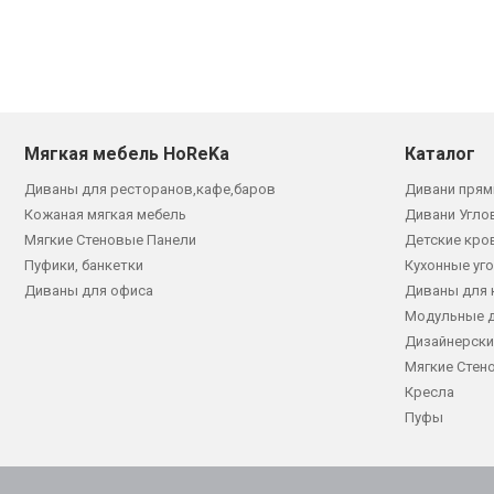
Мягкая мебель HoReKa
Каталог
Диваны для ресторанов,кафе,баров
Дивани прям
Кожаная мягкая мебель
Дивани Угло
Мягкие Стеновые Панели
Детские кро
Пуфики, банкетки
Кухонные уг
Диваны для офиса
Диваны для 
Модульные 
Дизайнерски
Мягкие Стен
Кресла
Пуфы