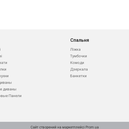
Спальня
і
Ліжка
ві
Тумбочки
вати
Комоди
олки
Дзеркала
кухни
Банкетки
диваны
е диваны
овые Панели
Сайт створений на маркетплейсі
Prom.ua