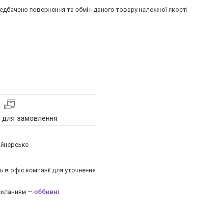
едбачено повернення та обмін даного товару належної якості
я для замовлення
зайнерське
ь в офіс компанії для уточнення
осиланням —
оббивні