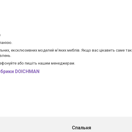
)
панією.
ьних, ексклюзивних моделей м'яких меблів. Якщо вас цікавить саме такі
влень.
елефонуйте або пишіть нашим менеджерам.
фабрики DOICHMAN
Спальня