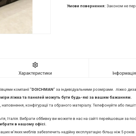
Законом не пер
Характеристики
Інформаці
вцями компанії "
DOICHMAN
" за індивідуальними розмірами. ліжко ди
міри ліжка та панелей можуть бути будь-які за вашим бажанням.
 наповнення, конфігурації та обраного матеріалу. Телефонуйте або пишіт
гія, Італія. Вибрати оббивку ви можете в нас на сайті перейшовши за п
ибрати в нашому офісі.
 наших м'яких меблів забезпечить надійну експлуатацію більш ніж 5 років.