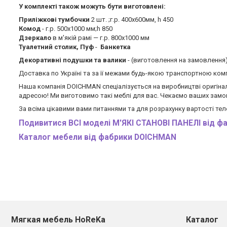
У комплекті також можуть бути виготовлені:
Приліжкові тумбочки
2 шт. ;г.р. 400х600мм, h 450
Комод
- г.р. 500х1000 мм;h 850
Дзеркало
в м'якій рамі — г.р. 800х1000 мм
Туалетний столик, Пуф
-
Банкетка
Декоративні подушки та валики
- (виготовлення на замовлення
Доставка по Україні та за її межами будь-якою транспортною ком
Наша компанія DOICHMAN спеціалізується на виробництві оригінал
адресою! Ми виготовимо такі меблі для вас. Чекаємо ваших замо
За всіма цікавими вами питаннями та для розрахунку вартості т
Подивитися ВСІ моделі М'ЯКІ СТАНОВІ ПАНЕЛІ від 
Каталог мебели
від фабрики DOICHMAN
Мягкая мебель HoReKa
Каталог