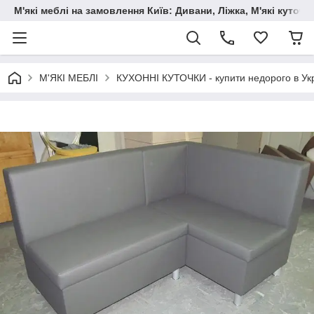
М'які меблі на замовлення Київ: Дивани, Ліжка, М'які куто
М'ЯКІ МЕБЛІ
КУХОННІ КУТОЧКИ - купити недорого в Укр