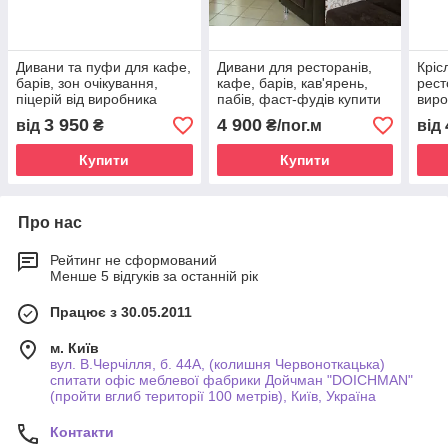
Дивани та пуфи для кафе,
Дивани для ресторанів,
Кріс
барів, зон очікування,
кафе, барів, кав'ярень,
рест
піцерій від виробника
пабів, фаст-фудів купити
виро
від виробника в Україні
3 950
4 900
від
₴
₴/пог.м
від
Купити
Купити
Про нас
Рейтинг не сформований
Менше 5 відгуків за останній рік
Працює з 30.05.2011
м. Київ
вул. В.Черчілля, б. 44А, (колишня Червоноткацька)
спитати офіс меблевої фабрики Дойчман "DOICHMAN"
(пройти вглиб території 100 метрів), Київ, Україна
Контакти