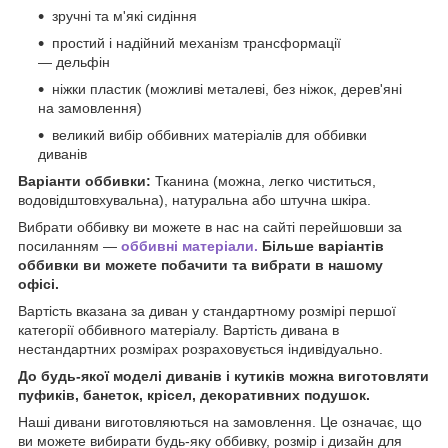
зручні та м'які сидіння
простий і надійний механізм трансформації
— дельфін
ніжки пластик (можливі металеві, без ніжок, дерев'яні
на замовлення)
великий вибір оббивних матеріалів для оббивки
диванів
Варіанти оббивки:
Тканина (можна, легко чиститься,
водовідштовхувальна), натуральна або штучна шкіра.
Вибрати оббивку ви можете в нас на сайті перейшовши за
посиланням —
оббивні матеріали.
Більше варіантів
оббивки ви можете побачити та вибрати в нашому
офісі.
Вартість вказана за диван у стандартному розмірі першої
категорії оббивного матеріалу. Вартість дивана в
нестандартних розмірах розраховується індивідуально.
До будь-якої моделі диванів і кутиків можна виготовляти
пуфиків, банеток, крісел, декоративних подушок.
Наші дивани виготовляються на замовлення. Це означає, що
ви можете вибирати будь-яку оббивку, розмір і дизайн для