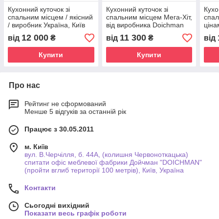
Кухонний куточок зі
Кухонний куточок зі
Кухо
спальним місцем / якісний
спальним місцем Мега-Хіт,
спал
/ виробник Україна, Київ
від виробника Doichman
ціна
Укра
12 000
11 300
від
₴
від
₴
від
Купити
Купити
Про нас
Рейтинг не сформований
Менше 5 відгуків за останній рік
Працює з 30.05.2011
м. Київ
вул. В.Черчілля, б. 44А, (колишня Червоноткацька)
спитати офіс меблевої фабрики Дойчман "DOICHMAN"
(пройти вглиб території 100 метрів), Київ, Україна
Контакти
Сьогодні вихідний
Показати весь графік роботи