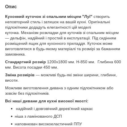
Опис
Кухонний куточок зі спальним місцем "Луї"
створить
неповторний стиль і затишок на вашій кухні. Оригінальні
підлокітники додадуть елегантності цій моделі
куточка. Механізм розкладки для куточків зі спальним місцем
— дельфін, надійний і простий в експлуатації. Під сидінням
розміщений ящик для кухонного приладдя. Куточок може
виготовлятися в будь-якому матеріалі та розмірі за бажанням
замовника.
Стандартний розмір
1200х1800 мм. Н-850 мм. Глибина 600
мм. Висота посадки 450 мм.
Зміна розмірів
— можливі будь-які зміни ширини, глибини,
висоти.
Можливе виготовлення дивана з одним підлокітником або
зовсім без підлокітників.
Всі наші дивани для кухні високої якості:
надійний і довговічний дерев'яний каркас
ніша з ламінованого ДСП
наповнювач високоеластичний ППУ