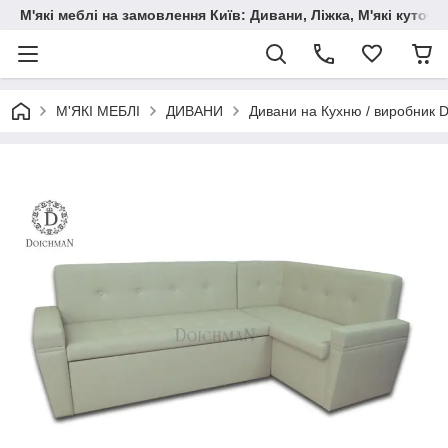
М'які меблі на замовлення Київ: Дивани, Ліжка, М'які куто
М'ЯКІ МЕБЛІ
ДИВАНИ
Дивани на Кухню / виробник 