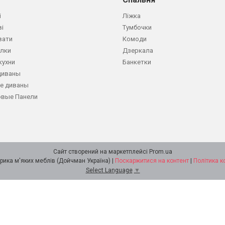
і
Ліжка
ві
Тумбочки
вати
Комоди
олки
Дзеркала
кухни
Банкетки
диваны
е диваны
овые Панели
Сайт створений на маркетплейсі
Prom.ua
DOICHMAN Фабрика м'яких меблів (Дойчман Україна) |
Поскаржитися на контент
|
Політика к
Select Language
▼