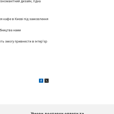
ізноманітний дизайн, гідна
ля кафе в Києві під замовлення
обництва нами
уть змогу привнести в інтер'єр
Умови доставки оплати та