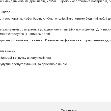
іх майданчиків, піцерій, пабів, клубів. Широкий асортимент матеріалів, р
ництва.
 ресторанів, кафе, барів, клубів, готелів. Виготовимо будь-які меблі д
ивідуальними розмірами, з урахуванням специфіки приміщення. Для вир
інів експлуатації наших виробів.
іра, шкірозамінник, тканина). Різноманітні форми та колірні рішення дад
ами тканин.
впраці та гнучку цінову політика.
 супутнє обслуговування, за приємною ціною.
Спальня