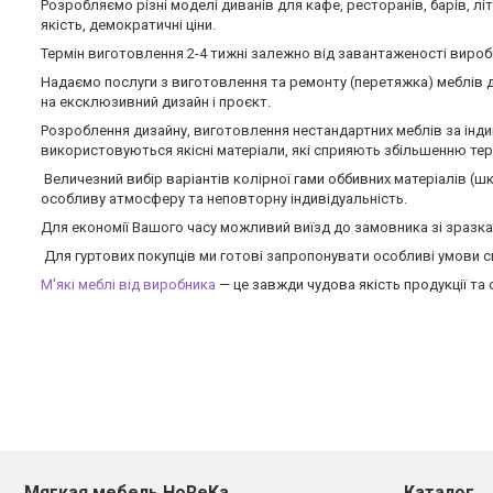
Розробляємо різні моделі диванів для кафе, ресторанів, барів, літн
якість, демократичні ціни.
Термін виготовлення 2-4 тижні залежно від завантаженості вироб
Надаємо послуги з виготовлення та ремонту (перетяжка) меблів для
на ексклюзивний дизайн і проєкт.
Розроблення дизайну, виготовлення нестандартних меблів за інд
використовуються якісні матеріали, які сприяють збільшенню терм
Величезний вибір варіантів колірної гами оббивних матеріалів (шк
особливу атмосферу та неповторну індивідуальність.
Для економії Вашого часу можливий виїзд до замовника зі зразк
Для гуртових покупців ми готові запропонувати особливі умови спі
М'які меблі від виробника
— це завжди чудова якість продукції та
Мягкая мебель HoReKa
Каталог