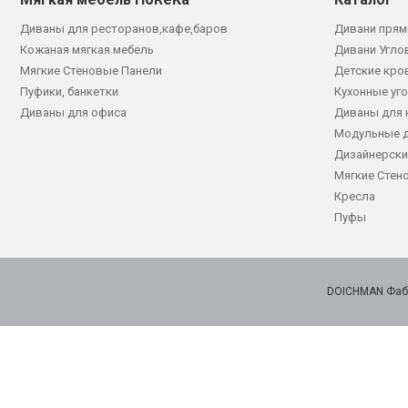
Диваны для ресторанов,кафе,баров
Дивани прям
Кожаная мягкая мебель
Дивани Угло
Мягкие Стеновые Панели
Детские кро
Пуфики, банкетки
Кухонные уг
Диваны для офиса
Диваны для 
Модульные 
Дизайнерски
Мягкие Стен
Кресла
Пуфы