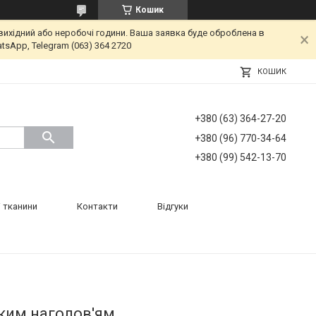
Кошик
вихідний або неробочі години. Ваша заявка буде оброблена в
tsApp, Telegram (063) 364 2720
КОШИК
+380 (63) 364-27-20
+380 (96) 770-34-64
+380 (99) 542-13-70
 тканини
Контакти
Відгуки
яким наголов'ям