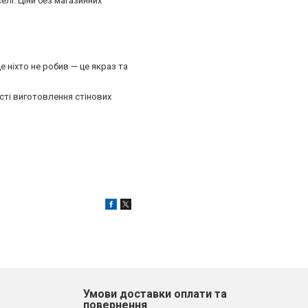
елі. Ціни без магазинних
 ніхто не робив — це якраз та
сті виготовлення стінових
Умови доставки оплати та
повернення