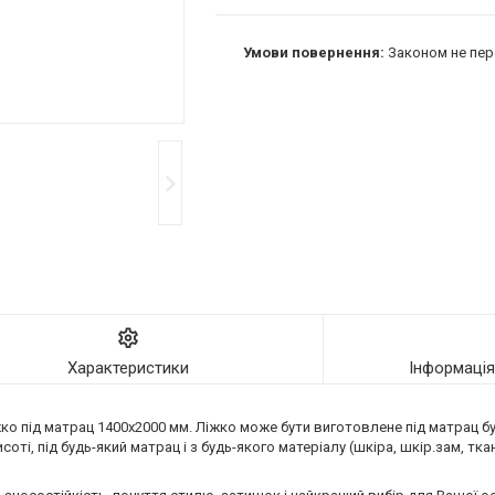
Законом не пер
Характеристики
Інформаці
жко під матрац 1400х2000 мм. Ліжко може бути виготовлене під матрац б
оті, під будь-який матрац і з будь-якого матеріалу (шкіра, шкір.зам, тка