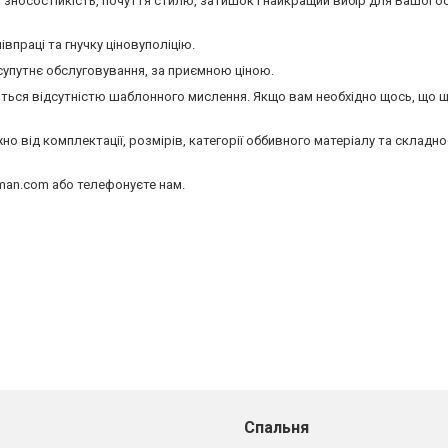
ь, зносостійкість, почуття стилю, затишок і найкращий вибір для Вашої ос
впраці та гнучку ціновуполіцію.
 супутнє обслуговування, за приємною ціною.
ються відсутністю шаблонного мислення. Якщо вам необхідно щось, що ще
 від комплектації, розмірів, категорії оббивного матеріалу та складно
hman.com або телефонуєте нам.
Спальня