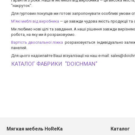
Гарантія 3 роки. Наші м'які меблі від виробника — це висока якіст
"накруток".
Для гуртових покупців ми готові запропонувати особливі умови спі
М'які меблі від виробника
— це завжди чудова якість продукції та
Ми любимо нові цілі та завдання. А наші рішення завжди вирізня
робота, на яку ми й розраховуємо.
Вартість двоспальної ліжка
розраховується індивідуально залежно
панелей.
Для цього надсилайте Ваші візуалізації на наш e-mail: sales@doic
КАТАЛОГ ФАБРИКИ "DOICHMAN"
Мягкая мебель HoReKa
Каталог