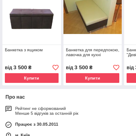
Банкетка з ящиком
Банкетка для передпокою,
Банк
лавочка для кухні
"Дев
3 500
3 500
від
₴
від
₴
від
Купити
Купити
Про нас
Рейтинг не сформований
Менше 5 відгуків за останній рік
Працює з 30.05.2011
м. Київ