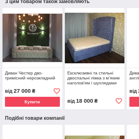
З цим товаром також замовляють
Диван Честер дво-
Ексклюзивні та стильні
Дива
тримісний нерозкладний
двоспальні ліжка з м'яким
англ
наголов'ям і шухлядами
під замовлення в Україні
27 000
від
₴
від
18 000
від
₴
Купити
Подібні товари компанії