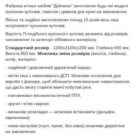
Фабрика м'яких меблів "Дойчман" виготовляє будь-які моделі
кухонних куточків, лавочок і диванів для кухні на замовлення.
Якісно та надійно виготовляємо понад 15 років весь наш
асортимент кухонних куточків.
Вартість П-подібного кухонного куточка залежить від розмірів,
наповнення та категорії оббивного матеріалу.
Стандартний розмір
- 1200х2100х1200 мм. Глибина 600 мм.
Висота 850 мм.
Можлива зміна розмірів
(висота, глибина),
колір, матеріал.
- надійний і довговічний дерев'яний каркас
- місткі ніші з ламінованого ДСП. Можливе посилення дна
вироби з фанери, щоб збільшити максимальне навантаження,
що дасть змогу ставити важчі побутові речі.
- наповнювач високоеластичний ППУ,
- зручні і м'які сидіння.
- механізм розкладки — можливо встановити (дельфін,
єврокнижка)
- ніжки металеві (гнуті, прямі, без ніжок) можливе дерев'яне
на замовлення