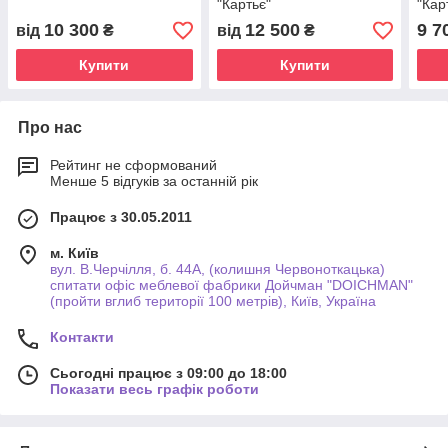
"Картьє"
"Кар
10 300
12 500
9 7
від
₴
від
₴
Купити
Купити
Про нас
Рейтинг не сформований
Менше 5 відгуків за останній рік
Працює з 30.05.2011
м. Київ
вул. В.Черчілля, б. 44А, (колишня Червоноткацька)
спитати офіс меблевої фабрики Дойчман "DOICHMAN"
(пройти вглиб території 100 метрів), Київ, Україна
Контакти
Сьогодні працює з 09:00 до 18:00
Показати весь графік роботи