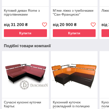
Кутовий диван Rome з
М'яке ліжко з тумбочками
Ліжк
підголівниками
"Сан-Франциско"
31 200
20 900
від
₴
від
₴
від
Купити
Купити
Подібні товари компанії
Сучасні кухонні куточки
Кухонний куточок
Кухо
Картьє
розкладний із полицею
поли