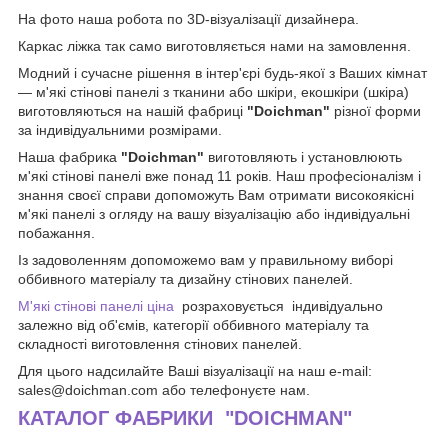
На фото наша робота по 3D-візуалізації дизайнера.
Каркас ліжка так само виготовляється нами на замовлення.
Модний і сучасне рішення в інтер'єрі будь-якої з Ваших кімнат
— м'які стінові панелі з тканини або шкіри, екошкіри (шкіра)
виготовляються на нашій фабриці
"Doichman"
різної форми
за індивідуальними розмірами.
Наша фабрика
"Doichman"
виготовляють і установлюють
м'які стінові панелі вже понад 11 років. Наш професіоналізм і
знання своєї справи допоможуть Вам отримати високоякісні
м'які панелі з огляду на вашу візуалізацію або індивідуальні
побажання.
Із задоволенням допоможемо вам у правильному виборі
оббивного матеріалу та дизайну стінових панелей.
М'які стінові панелі ціна
розраховується індивідуально
залежно від об'ємів, категорії оббивного матеріалу та
складності виготовлення стінових панелей.
Для цього надсилайте Ваші візуалізації на наш e-mail:
sales@doichman.com або телефонуєте нам.
КАТАЛОГ ФАБРИКИ "DOICHMAN"