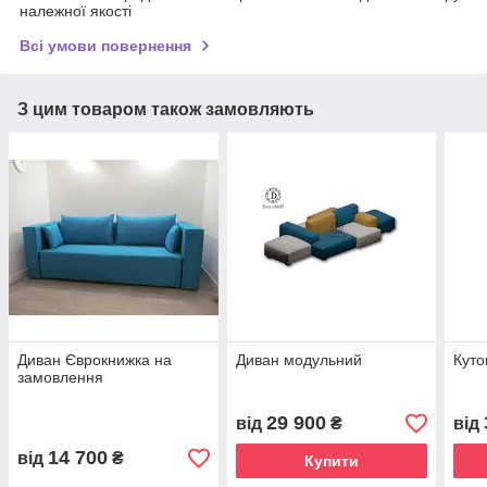
належної якості
Всі умови повернення
З цим товаром також замовляють
Диван Єврокнижка на
Диван модульний
Куто
замовлення
29 900
від
₴
від
14 700
від
₴
Купити