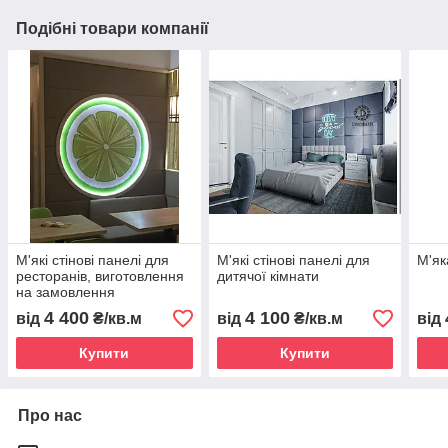
Подібні товари компанії
М'які стінові панелі для
М'які стінові панелі для
М'як
ресторанів, виготовлення
дитячої кімнати
на замовлення
4 400
4 100
від
₴/кв.м
від
₴/кв.м
від
Купити
Купити
Про нас