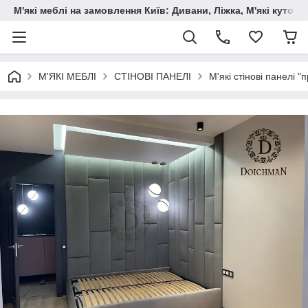
М'які меблі на замовлення Київ: Дивани, Ліжка, М'які куто
М'ЯКІ МЕБЛІ
СТІНОВІ ПАНЕЛІ
М'які стінові панелі 