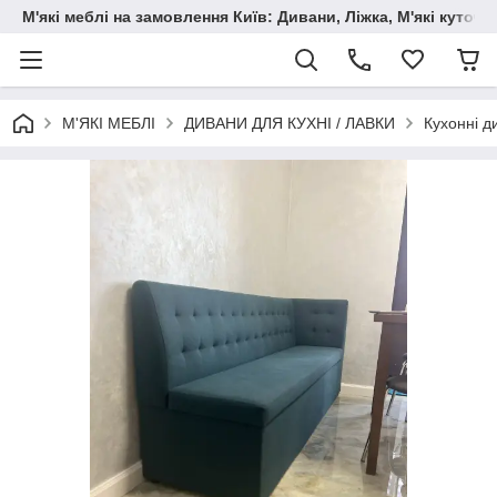
М'які меблі на замовлення Київ: Дивани, Ліжка, М'які куто
М'ЯКІ МЕБЛІ
ДИВАНИ ДЛЯ КУХНІ / ЛАВКИ
Кухонні д