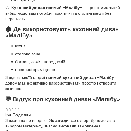
👉
Кухонний диван прямий «Малібу»
— це оптимальний
вибір, якщо вам потрібні практичні та стильні меблі без
переплати.
🏠 Де використовують кухонний диван
«Малібу»
кухня
столова зона
балкон, ложія, передпокій
невеликі приміщення
Завдяки своїй формі
прямий кухонний диван «Малібу»
допомагає ефективно використовувати простір і створити
затишок.
💬 Відгук про кухонний диван «Малібу»
⭐️⭐️⭐️⭐️⭐️
Іра Подолян
Замовляю не вперше. Як завжди все супер. Допомогли з
вибором матеріалу, вчасно виконали замовлення.