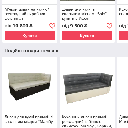
М'який диван на кухню/
Диван для кухні зі
Кухо
розкладний виробник
спальним місцем "Solo"
спал
Doichman
купити в Україні
10 800
9 300
від
₴
від
₴
від
Купити
Купити
Подібні товари компанії
Диван для кухні прямий зі
Кухонний диван прямий
Дива
спальним місцем "Малібу"
розкладний із бічною
Малі
спинкою "Малібу", чорний,