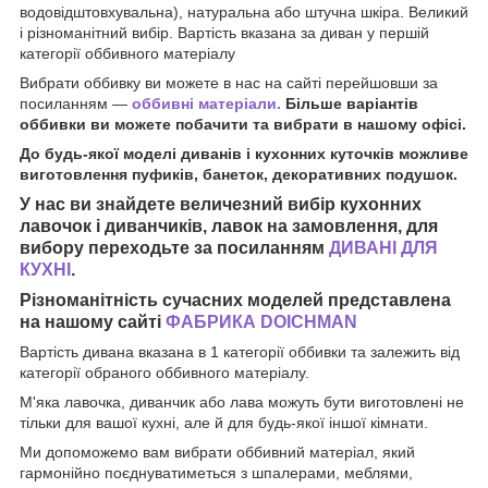
водовідштовхувальна), натуральна або штучна шкіра. Великий
і різноманітний вибір. Вартість вказана за диван у першій
категорії оббивного матеріалу
Вибрати оббивку ви можете в нас на сайті перейшовши за
посиланням —
оббивні матеріали.
Більше варіантів
оббивки ви можете побачити та вибрати в нашому офісі.
До будь-якої моделі диванів і кухонних куточків можливе
виготовлення пуфиків, банеток, декоративних подушок.
У нас ви знайдете величезний вибір кухонних
лавочок і диванчиків, лавок на замовлення, для
вибору переходьте за посиланням
ДИВАНІ ДЛЯ
КУХНІ
.
Різноманітність сучасних моделей представлена
на нашому сайті
ФАБРИКА DOICHMAN
Вартість дивана вказана в 1 категорії оббивки та залежить від
категорії обраного оббивного матеріалу.
М'яка лавочка, диванчик або лава можуть бути виготовлені не
тільки для вашої кухні, але й для будь-якої іншої кімнати.
Ми допоможемо вам вибрати оббивний матеріал, який
гармонійно поєднуватиметься з шпалерами, меблями,