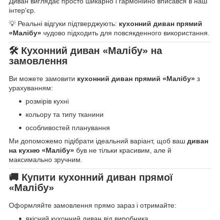
Диван виглядає просто шикарно і гармонійно вписався в наш
інтер'єр.
💡 Реальні відгуки підтверджують:
кухонний диван прямий
«Малібу»
чудово підходить для повсякденного використання.
🛠 Кухонний диван «Малібу» на
замовлення
Ви можете замовити
кухонний диван прямий «Малібу»
з
урахуванням:
розмірів кухні
кольору та типу тканини
особливостей планування
Ми допоможемо підібрати ідеальний варіант, щоб ваш
диван
на кухню «Малібу»
був не тільки красивим, але й
максимально зручним.
🚚 Купити кухонний диван прямої
«Малібу»
Оформляйте замовлення прямо зараз і отримайте:
якісний кухонний диван від виробника