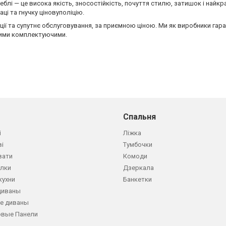
еблі — це висока якість, зносостійкість, почуття стилю, затишок і найк
ці та гнучку ціновуполіцію.
ції та супутнє обслуговування, за приємною ціною. Ми як виробники гар
ними комплектуючими.
Спальня
і
Ліжка
ві
Тумбочки
вати
Комоди
олки
Дзеркала
кухни
Банкетки
диваны
е диваны
овые Панели