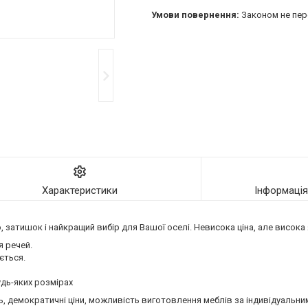
Законом не пер
Характеристики
Інформаці
, затишок і найкращий вибір для Вашої оселі. Невисока ціна, але висока я
я речей.
ється.
удь-яких розмірах
ть, демократичні ціни, можливість виготовлення меблів за індивідуальн