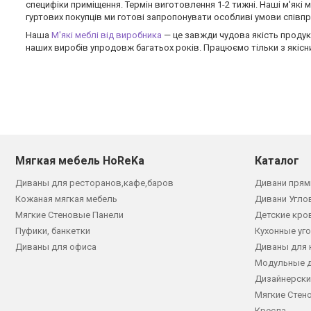
специфіки приміщення. Термін виготовлення 1-2 тижні. Наші м'які м
гуртових покупців ми готові запропонувати особливі умови співпра
Наша
М'які меблі від виробника
— це завжди чудова якість продук
наших виробів упродовж багатьох років. Працюємо тільки з якіс
Мягкая мебель HoReKa
Каталог
Диваны для ресторанов,кафе,баров
Дивани прям
Кожаная мягкая мебель
Дивани Угло
Мягкие Стеновые Панели
Детские кро
Пуфики, банкетки
Кухонные уг
Диваны для офиса
Диваны для 
Модульные 
Дизайнерски
Мягкие Стен
Кресла