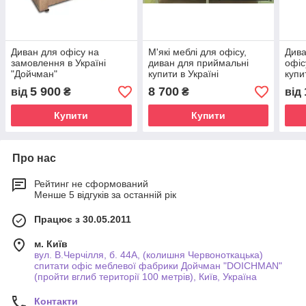
Диван для офісу на
М'які меблі для офісу,
Дива
замовлення в Україні
диван для приймальні
офіс
"Дойчман"
купити в Україні
купи
5 900
8 700
від
₴
₴
від
Купити
Купити
Про нас
Рейтинг не сформований
Менше 5 відгуків за останній рік
Працює з 30.05.2011
м. Київ
вул. В.Черчілля, б. 44А, (колишня Червоноткацька)
спитати офіс меблевої фабрики Дойчман "DOICHMAN"
(пройти вглиб території 100 метрів), Київ, Україна
Контакти