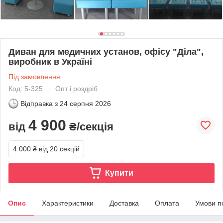
Диван для медичних установ, офісу "Діла",
виробник в Україні
Під замовлення
Код: 5-325
Опт і роздріб
Відправка з
24 серпня 2026
4 900
від
₴/секція
4 000 ₴
від 20 секцій
Купити
Опис
Характеристики
Доставка
Оплата
Умови п