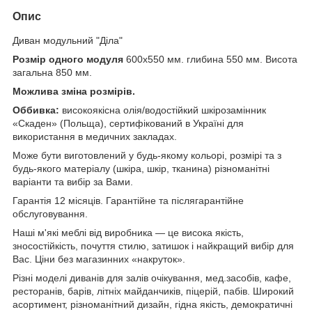
Опис
Диван модульний "Діла"
Розмір одного модуля
600х550 мм. глибина 550 мм. Висота
загальна 850 мм.
Можлива зміна розмірів.
Оббивка:
високоякісна олія/водостійкий шкірозамінник
«Скаден» (Польща), сертифікований в Україні для
використання в медичних закладах.
Може бути виготовлений у будь-якому кольорі, розмірі та з
будь-якого матеріалу (шкіра, шкір, тканина) різноманітні
варіанти та вибір за Вами.
Гарантія 12 місяців. Гарантійне та післягарантійне
обслуговування.
Наші м'які меблі від виробника — це висока якість,
зносостійкість, почуття стилю, затишок і найкращий вибір для
Вас. Ціни без магазинних «накруток».
Різні моделі диванів для залів очікування, мед.засобів, кафе,
ресторанів, барів, літніх майданчиків, піцерій, пабів. Широкий
асортимент, різноманітний дизайн, гідна якість, демократичні