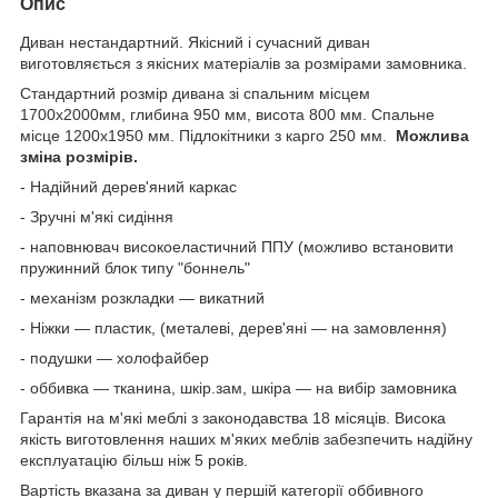
Опис
Диван нестандартний. Якісний і сучасний диван
виготовляється з якісних матеріалів за розмірами замовника.
Стандартний розмір дивана зі спальним місцем
1700х2000мм, глибина 950 мм, висота 800 мм. Спальне
місце 1200х1950 мм. Підлокітники з карго 250 мм.
Можлива
зміна розмірів.
- Надійний дерев'яний каркас
- Зручні м'які сидіння
- наповнювач високоеластичний ППУ (можливо встановити
пружинний блок типу "боннель"
- механізм розкладки — викатний
- Ніжки — пластик, (металеві, дерев'яні — на замовлення)
- подушки — холофайбер
- оббивка — тканина, шкір.зам, шкіра — на вибір замовника
Гарантія на м'які меблі з законодавства 18 місяців. Висока
якість виготовлення наших м'яких меблів забезпечить надійну
експлуатацію більш ніж 5 років.
Вартість вказана за диван у першій категорії оббивного