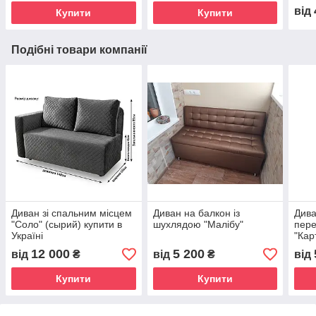
від
Купити
Купити
Подібні товари компанії
Диван зі спальним місцем
Диван на балкон із
Дива
"Соло" (сырий) купити в
шухлядою "Малібу"
пере
Україні
"Кар
12 000
5 200
від
₴
від
₴
від
Купити
Купити