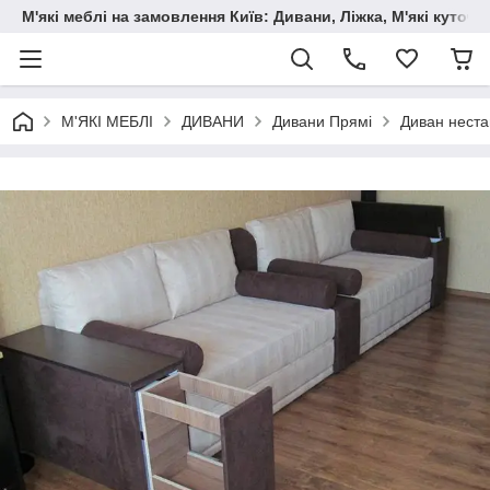
М'які меблі на замовлення Київ: Дивани, Ліжка, М'які куто
М'ЯКІ МЕБЛІ
ДИВАНИ
Дивани Прямі
Диван нест