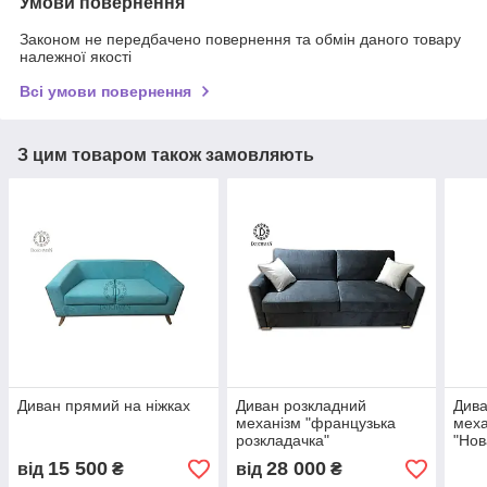
Умови повернення
Законом не передбачено повернення та обмін даного товару
належної якості
Всі умови повернення
З цим товаром також замовляють
Диван прямий на ніжках
Диван розкладний
Дива
механізм "французька
меха
розкладачка"
"Нов
15 500
28 000
від
₴
від
₴