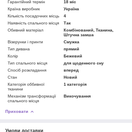
Гарантійний термін
18 міс
Країна виробник
Україна
Кількість посадочних місць
4
Наявність спального місця
Так
Обивний матеріал
Комбінований, Тканина,
Штучна замша
Візерунки і принти
Смужка
Тип дивана
прямий
Колір
Бежевий
Тип спального місця
для щоденного сну
Спосіб розкладання
вперед
Стан
Новий
Категорія оббивної
1 категорія
тканини
Механізм трансформації
Викочування
спального місця
Приховати
Умови доставки