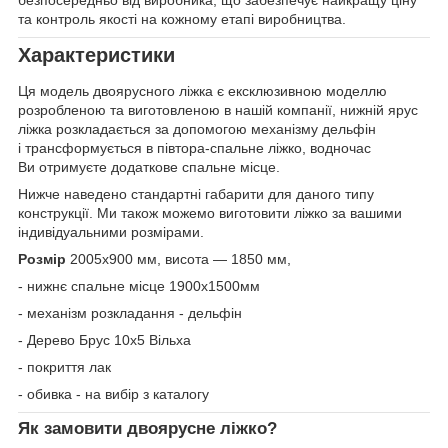
безпосередньо від виробника, що забезпечує найкращу ціну
та контроль якості на кожному етапі виробництва.
Характеристики
Ця модель двоярусного ліжка є ексклюзивною моделлю
розробленою та виготовленою в нашій компанії, нижній ярус
ліжка розкладається за допомогою механізму дельфін
і трансформується в півтора-спальне ліжко, водночас
Ви отримуєте додаткове спальне місце.
Нижче наведено стандартні габарити для даного типу
конструкції. Ми також можемо виготовити ліжко за вашими
індивідуальними розмірами.
Розмір
2005х900 мм, висота — 1850 мм,
- нижнє спальне місце 1900х1500мм
- механізм розкладання - дельфін
- Дерево Брус 10х5 Вільха
- покриття лак
- обивка - на вибір з каталогу
Як замовити двоярусне ліжко?