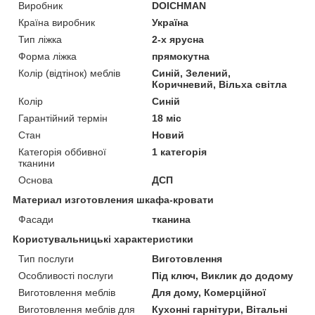
Виробник
DOICHMAN
Країна виробник
Україна
Тип ліжка
2-х ярусна
Форма ліжка
прямокутна
Колір (відтінок) меблів
Синій, Зелений,
Коричневий, Вільха світла
Колір
Синій
Гарантійний термін
18 міс
Стан
Новий
Категорія оббивної
1 категорія
тканини
Основа
ДСП
Материал изготовления шкафа-кровати
Фасади
тканина
Користувальницькі характеристики
Тип послуги
Виготовлення
Особливості послуги
Під ключ, Виклик до додому
Виготовлення меблів
Для дому, Комерційної
Виготовлення меблів для
Кухонні гарнітури, Вітальні