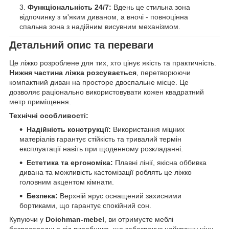
Функціональність 24/7:
Вдень це стильна зона
відпочинку з м'яким диваном, а вночі - повноцінна
спальна зона з надійним висувним механізмом.
Детальний опис та переваги
Це ліжко розроблене для тих, хто цінує якість та практичність.
Нижня частина ліжка розсувається
, перетворюючи
компактний диван на просторе двоспальне місце. Це
дозволяє раціонально використовувати кожен квадратний
метр приміщення.
Технічні особливості:
Надійність конструкції:
Використання міцних
матеріалів гарантує стійкість та тривалий термін
експлуатації навіть при щоденному розкладанні.
Естетика та ергономіка:
Плавні лінії, якісна оббивка
дивана та можливість кастомізації роблять це ліжко
головним акцентом кімнати.
Безпека:
Верхній ярус оснащений захисними
бортиками, що гарантує спокійний сон.
Купуючи у
Doichman-mebel
, ви отримуєте меблі