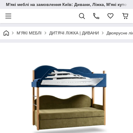
М'які меблі на замовлення Київ: Дивани, Ліжка, М'які куто
М'ЯКІ МЕБЛІ
ДИТЯЧІ ЛІЖКА | ДИВАНИ
Двоярусне лі