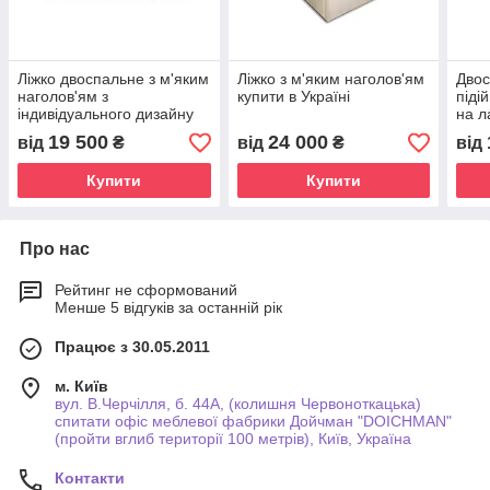
Ліжко двоспальне з м'яким
Ліжко з м'яким наголов'ям
Двос
наголов'ям з
купити в Україні
піді
індивідуального дизайну
на л
на замовлення в Україні
спал
19 500
24 000
від
₴
від
₴
від
Купити
Купити
Про нас
Рейтинг не сформований
Менше 5 відгуків за останній рік
Працює з 30.05.2011
м. Київ
вул. В.Черчілля, б. 44А, (колишня Червоноткацька)
спитати офіс меблевої фабрики Дойчман "DOICHMAN"
(пройти вглиб території 100 метрів), Київ, Україна
Контакти