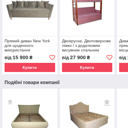
Прямий диван New York
Двоярусне, Двоповерхове
Дива
для щоденного
ліжко / з додатковим
прям
використання
висувним спальним
місц
місцем
15 900
27 900
від
₴
від
₴
від
Купити
Купити
Подібні товари компанії