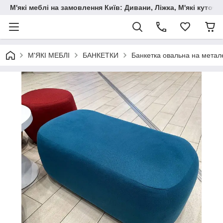
М'які меблі на замовлення Київ: Дивани, Ліжка, М'які куто
М'ЯКІ МЕБЛІ
БАНКЕТКИ
Банкетка овальна на метал