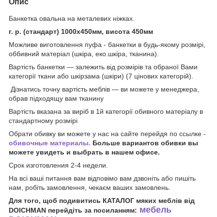
Опис
Банкетка овальна на металевих ніжках.
г. р. (стандарт) 1000х450мм, висота 450мм
Можливе виготовлення пуфа - банкетки в будь-якому розмірі,
оббивний матеріал (шкіра, еко.шкіра, тканина).
Вартість банкетки ― залежить від розмірів та обраної Вами
категорії ткани або шкірзама (шкіри) (7 цінових категорій).
Дізнатись точну вартість меблів ― ви можете у менеджера,
обрав підходящу вам тканину
Вартість вказана за виріб в 1й категорії обивного матеріалу в
стандартному розмірі
Обрати обивку ви можете у нас на сайте перейдя по ссылке -
обивочные материалы.
Больше вариантов обивки вы
можете увидеть и выбрать в нашем офисе.
Срок изготовления 2-4 недели.
На всі ваші питання вам відповімо вам дзвоніть або пишіть
нам, робіть замовлення, чекаєм ваших замовлень.
Для того, щоб подивитись КАТАЛОГ мяких меблів від
мебель
DOICHMAN перейдіть за посиланням: