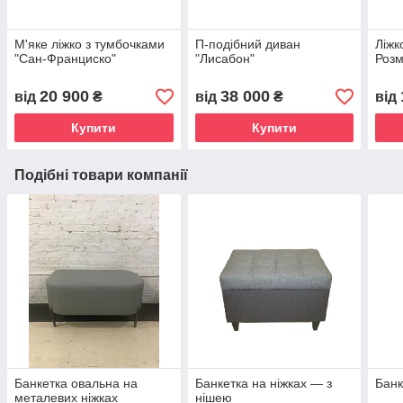
М'яке ліжко з тумбочками
П-подібний диван
Ліжк
"Сан-Франциско"
"Лисабон"
Розм
20 900
38 000
від
₴
від
₴
від
Купити
Купити
Подібні товари компанії
Банкетка овальна на
Банкетка на ніжках — з
Банк
металевих ніжках
нішею