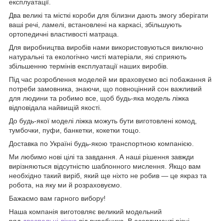
експлуатації.
Два великі та місткі короби для білизни дають змогу зберігати
ваші речі, ламелі, встановлені на каркасі, збільшують
ортопедичні властивості матраца.
Для виробництва виробів нами використовуються виключно
натуральні та екологічно чисті матеріали, які сприяють
збільшенню термінів експлуатації наших виробів.
Під час розроблення моделей ми враховуємо всі побажання й
потреби замовника, знаючи, що повноцінний сон важливий
для людини та робимо все, щоб будь-яка модель ліжка
відповідала найвищій якості.
До будь-якої моделі ліжка можуть бути виготовлені комод,
тумбочки, пуфи, банкетки, кокетки тощо.
Доставка по Україні будь-якою транспортною компанією.
Ми любимо нові цілі та завдання. А наші рішення завжди
вирізняються відсутністю шаблонного мислення. Якщо вам
необхідно такий виріб, який ще ніхто не робив — це якраз та
робота, на яку ми й розраховуємо.
Бажаємо вам гарного вибору!
Наша компанія виготовляє великий модельний
ряд
двоспальні ліжка
від виробника. В асортименті різні