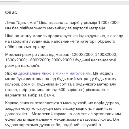
Опис
Ліжко "Дипломат" Ціна вказана за виріб у розмірі 1200х2000
мм без підіймального механізму та вартості матраца.
Ціна на кожну модель прораховується індивідуально, з огляду
на габарити льодяника, наповнення та категорії обраного
оббивного матеріалу.
Можливі розміри ліжка під матрац: 1200Х2000; 1400Х2000;
1600х2000; 1800Х2000; 2000х2000 і будь-які нестандартні
розміри наголов'я.
Якісна
двоспальне ліжко з м'яким наголов'ям
. Ця модель
може бути виготовлена під будь-який матрац у будь-якому
кольорі, розмірі, будь-якій висоті та з будь-якого матеріалу
(шкіра, шкір, тканина понад 500 варіантів) різноманітні
варіанти та вибір за Вами.
Каркас ліжка виготовляється з масиву хвойних порід дерева,
завдяки чому конструкція має високу міцність, надійність і
довговічність. Металевий каркас на ламелях з ортопедичним
ефектом із підіймальним механізмом на газових ліфтах. Він
чудово зарекомендував себе, надійний і зручний в