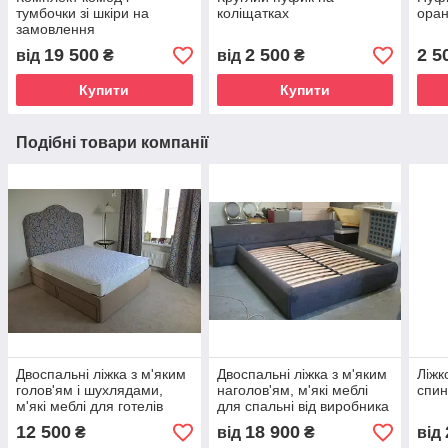
тумбочки зі шкіри на
коліщатках
ора
замовлення
19 500
2 500
2 5
від
₴
від
₴
Купити
Купити
Подібні товари компанії
Двоспальні ліжка з м'яким
Двоспальні ліжка з м'яким
Ліжк
голов'ям і шухлядами,
наголов'ям, м'які меблі
спи
м'які меблі для готелів
для спальні від виробника
купити в Україні
купити Україна
12 500
18 900
₴
від
₴
від