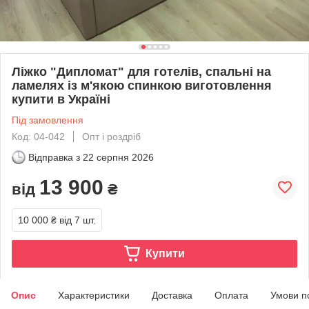
Ліжко "Дипломат" для готелів, спальні на
ламелях із м'якою спинкою виготовлення
купити в Україні
Під замовлення
Код: 04-042
Опт і роздріб
Відправка з
22 серпня 2026
13 900
від
₴
10 000 ₴
від 7 шт.
Купити
Опис
Характеристики
Доставка
Оплата
Умови п