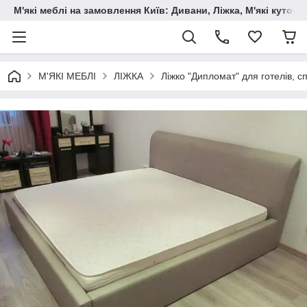
М'які меблі на замовлення Київ: Дивани, Ліжка, М'які куто
М'ЯКІ МЕБЛІ
ЛІЖКА
Ліжко "Дипломат" для готелів, с