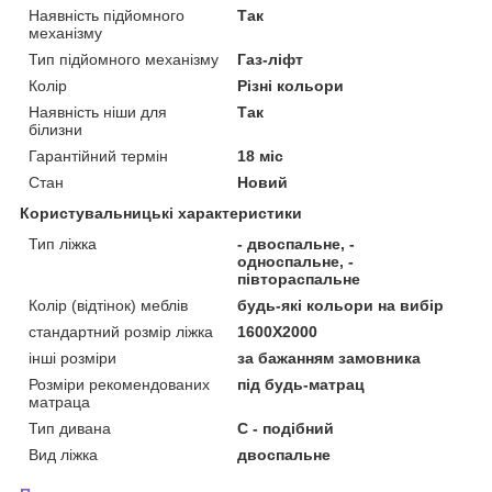
Наявність підйомного
Так
механізму
Тип підйомного механізму
Газ-ліфт
Колір
Різні кольори
Наявність ніши для
Так
білизни
Гарантійний термін
18 міс
Стан
Новий
Користувальницькі характеристики
Тип ліжка
- двоспальне, -
односпальне, -
півтораспальне
Колір (відтінок) меблів
будь-які кольори на вибір
стандартний розмір ліжка
1600Х2000
інші розміри
за бажанням замовника
Розміри рекомендованих
під будь-матрац
матраца
Тип дивана
С - подібний
Вид ліжка
двоспальне