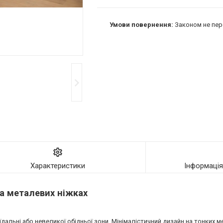
Законом не пер
Характеристики
Інформаці
на металевих ніжках
 їдальні або невеликої обідньої зони. Мінімалістичний дизайн на тонких