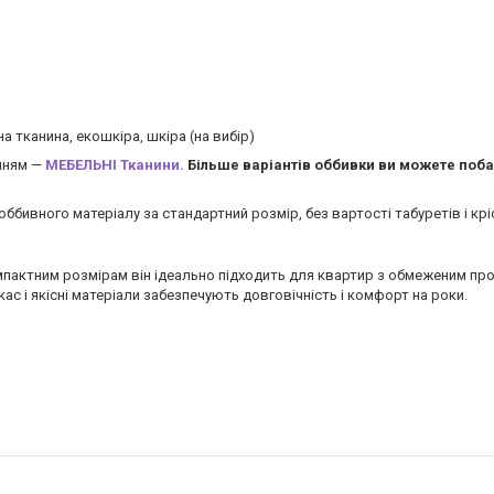
 тканина, екошкіра, шкіра (на вибір)
анням —
МЕБЕЛЬНІ Тканини.
Більше варіантів оббивки ви можете поба
 оббивного матеріалу за стандартний розмір, без вартості табуретів і крі
компактним розмірам він ідеально підходить для квартир з обмеженим п
 і якісні матеріали забезпечують довговічність і комфорт на роки.