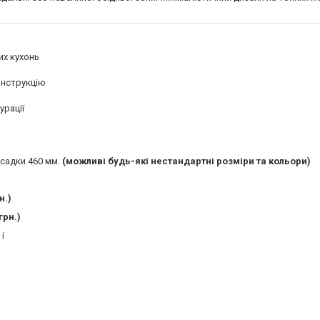
их кухонь
конструкцію
урації
осадки 460 мм.
(можливі будь-які нестандартні розміри та кольори)
н.)
грн.)
і