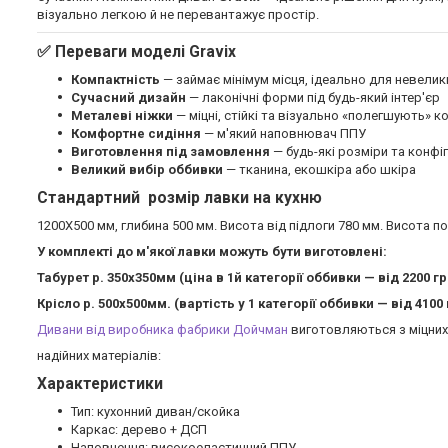
візуально легкою й не перевантажує простір.
✅
Переваги моделі Gravix
Компактність
— займає мінімум місця, ідеально для невелик
Сучасний дизайн
— лаконічні форми під будь-який інтер'єр
Металеві ніжки
— міцні, стійкі та візуально «полегшують» 
Комфортне сидіння
— м'який наповнювач ППУ
Виготовлення під замовлення
— будь-які розміри та конфіг
Великий вибір оббивки
— тканина, екошкіра або шкіра
Стандартний розмір лавки на кухню
1200Х500 мм, глибина 500 мм. Висота від підлоги 780 мм. Висота п
У комплекті до м'якої лавки можуть бути виготовлені:
Табурет р. 350х350мм (ціна в 1й категорії оббивки — від 2200 гр
Крісло р. 500х500мм. (вартість у 1 категорії оббивки — від 4100 
Дивани від виробника фабрики Дойчман
виготовляються з міцних 
надійних матеріалів:
Характеристики
Тип: кухонний диван/скойка
Каркас: дерево + ДСП
Наповнення: високоеластичний ППУ