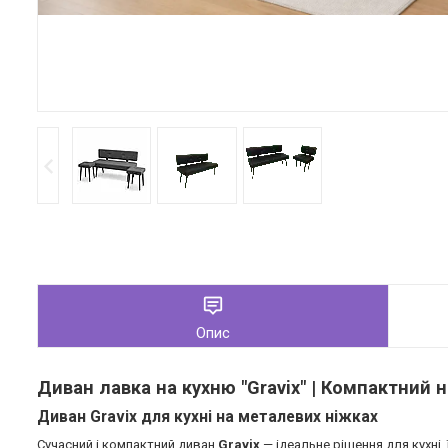
Опис
Диван лавка на кухню "Gravix" | Компактний 
Диван Gravix для кухні на металевих ніжках
Сучасний і компактний диван
Gravix
— ідеальне рішення для кухні,