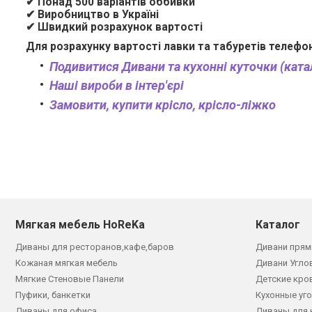
✔ Понад 500 варіантів оббивки
✔ Виробництво в Україні
✔ Швидкий розрахунок вартості
Для розрахунку вартості лавки та табуретів телефо
Подивитися Дивани та кухонні куточки (ката
Наші вироби в інтер'єрі
Замовити, купити крісло, крісло-ліжко
Мягкая мебель HoReKa
Каталог
Диваны для ресторанов,кафе,баров
Дивани прям
Кожаная мягкая мебель
Дивани Угло
Мягкие Стеновые Панели
Детские кро
Пуфики, банкетки
Кухонные уг
Диваны для офиса
Диваны для 