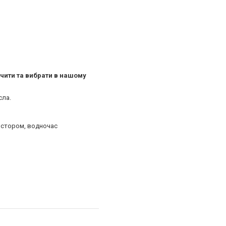
чити та вибрати в нашому
сла.
ростором, водночас