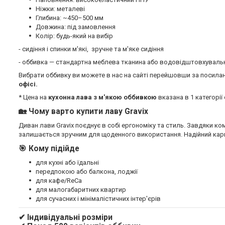
Ніжки: металеві
Глибина: ~450–500 мм
Довжина: під замовлення
Колір: будь-який на вибір
- сидіння і спинки м'які, зручне та м'яке сидіння
- оббивка — стандартна меблева тканина або водовідштовхувальна
Вибрати оббивку ви можете в нас на сайті перейшовши за посил
офісі.
* Цена на
кухонна лава з м'якою оббивкою
вказана в 1 категорії
🏡
Чому варто купити лаву Gravix
Диван лави Gravix поєднує в собі ергономіку та стиль. Завдяки 
залишається зручним для щоденного використання. Надійний каркас
🎯
Кому підійде
для кухні або їдальні
передпокою або балкона, лоджії
для кафе/ReCa
для малогабаритних квартир
для сучасних і мінімалістичних інтер'єрів
✔ Індивідуальні розміри