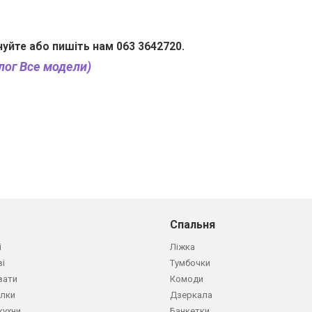
нуйте або пишіть нам 063 3642720.
лог Все модели)
Спальня
і
Ліжка
ві
Тумбочки
вати
Комоди
олки
Дзеркала
кухни
Банкетки