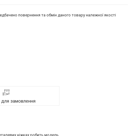
едбачено повернення та обмін даного товару належної якості
я для замовлення
 металевих ніжках робить модель