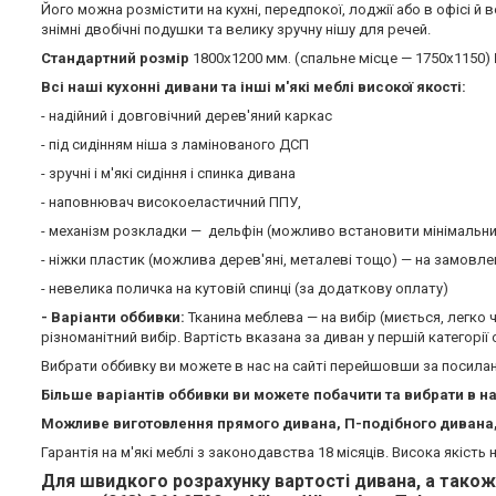
Його можна розмістити на кухні, передпокої, лоджії або в офісі й 
знімні двобічні подушки та велику зручну нішу для речей.
Стандартний розмір
1800х1200 мм.
(спальне місце — 1750х1150)
Всі наші кухонні дивани та інші м'які меблі високої якості:
- надійний і довговічний дерев'яний каркас
- під сидінням ніша з ламінованого ДСП
- зручні і м'які сидіння і спинка дивана
- наповнювач високоеластичний ППУ,
- механізм розкладки — дельфін (можливо встановити мінімальни
- ніжки пластик (можлива дерев'яні, металеві тощо) — на замовле
- невелика поличка на кутовій спинці (за додаткову оплату)
-
Варіанти оббивки:
Тканина меблева — на вибір (миється, легко 
різноманітний вибір. Вартість вказана за диван у першій категорії
Вибрати оббивку ви можете в нас на сайті перейшовши за посил
Більше варіантів оббивки ви можете побачити та вибрати в н
Можливе виготовлення прямого дивана, П-подібного дивана, 
Гарантія на м'які меблі з законодавства 18 місяців. Висока якість
Для швидкого розрахунку вартості дивана, а також 