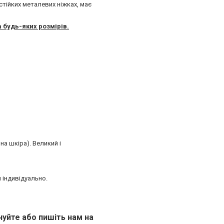
стійких металевих ніжках, має
 будь-яких розмірів.
а шкіра). Великий і
 індивідуально.
нуйте або пишіть нам на