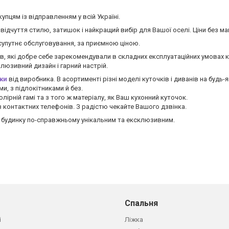
пцям із відправленням у всій Україні.
 відчуття стилю, затишок і найкращий вибір для Вашої оселі. Ціни без ма
 супутнє обслуговування, за приємною ціною.
 які добре себе зарекомендували в складних експлуатаційних умовах кух
люзивний дизайн і гарний настрій.
чки
від виробника. В асортименті різні моделі куточків і диванів на будь
и, з підлокітниками й без.
олірній гамі та з того ж матеріалу, як Ваш кухонний куточок.
 контактних телефонів. З радістю чекайте Вашого дзвінка.
о будинку по-справжньому унікальним та ексклюзивним.
Спальня
і
Ліжка