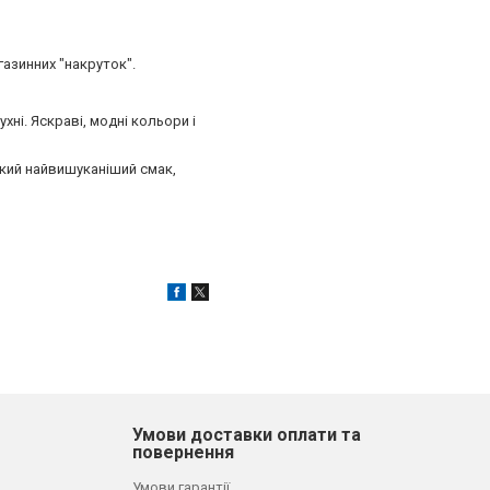
газинних "накруток".
ні. Яскраві, модні кольори і
-який найвишуканіший смак,
Умови доставки оплати та
повернення
Умови гарантії