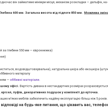
водночас він займатиме мінімум місця, механізм розкладки — дельфін, на 
Глибина 600 мм. Загальна висота від підлоги 850 мм.
Можлива зміна
й за глибини 550 мм — єврокнижка)
ння)
чиститься, водовідштовхувальна), натуральна шкіра або екошкіра (штучн
 оббивного матеріалу
анням —
оббивні матеріали.
ашому офісі.
Вартість дивана в нестандартних розмірах розраховується
крісел, пуфів, декоративних подушок у комплекті до куточка.
 наших м'яких меблів забезпечить надійну експлуатацію більш ніж 5 років.
відповіді на будь-яке питання, що цікавить вас, телефо