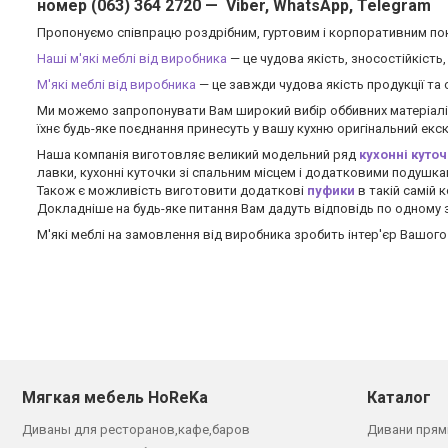
номер (063) 364 2720 — Viber, WhatsApp, Telegram
Пропонуємо співпрацю роздрібним, гуртовим і корпоративним поку
Наші м'які меблі від виробника
— це чудова якість, зносостійкість,
М'які меблі від виробника
— це завжди чудова якість продукції та
Ми можемо запропонувати Вам широкий вибір оббивних матеріалів,
їхнє будь-яке поєднання принесуть у вашу кухню оригінальний екск
Наша компанія виготовляє великий модельний ряд
кухонні куто
лавки, кухонні куточки зі спальним місцем і додатковими подушкам
Також є можливість виготовити додаткові
пуфики
в такій самій к
Докладніше на будь-яке питання Вам дадуть відповідь по одному з
М'які меблі на замовлення від виробника зробить інтер'єр Вашог
Мягкая мебель HoReKa
Каталог
Диваны для ресторанов,кафе,баров
Дивани прям