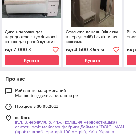
Диван-лавочка для
Стильова панель (вішалка
Віша
передпокою з тумбочкою і
в передпокій) і сидіння из
стяж
нішею для речей купити в
кожзама
Україні
7 000
4 500
від
₴
від
₴/кв.м
від
Купити
Купити
Про нас
Рейтинг не сформований
Менше 5 відгуків за останній рік
Працює з 30.05.2011
м. Київ
вул. В.Черчілля, б. 44А, (колишня Червоноткацька)
спитати офіс меблевої фабрики Дойчман "DOICHMAN"
(пройти вглиб території 100 метрів), Київ, Україна