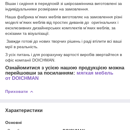
Вішак і сидіння в передпокій зі шкірозамінника виготовлені за
індивідуальними розмірами на замовлення.
Наша фабрика м'яких меблів виготовляє на замовлення різні
моделі м'яких меблів від простих диванів до
оригінальних і
ексклюзивних дизайнерських комплектів м'яких меблів, за
ескізами та візуалізації.
Завжди готові до нових творчих рішень і раді втілити всі ваші
мрії в реальність.
З усіх питань і для розрахунку вартості виробів звертайтеся в
офіс компанії DOICHMAN.
Ознайомитися з усією нашою продукцією можна
перейшовши за посиланням
:
мягкая мебель
от
DOICHMAN
Приховати
Характеристики
Основні