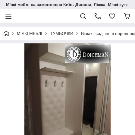
М'які меблі на замовлення Київ: Дивани, Ліжка, М'які куто
М'ЯКІ МЕБЛІ
ТУМБОЧКИ
Вішак і сидіння в передпокі