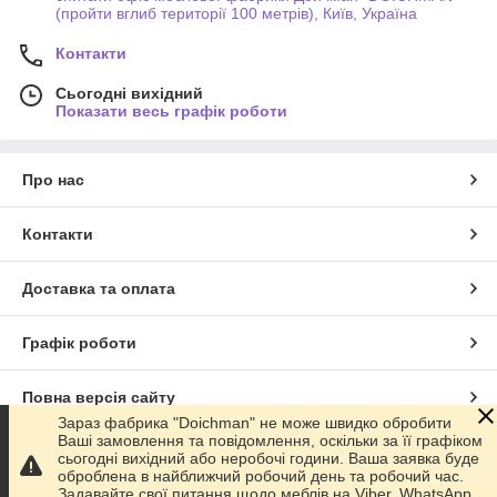
(пройти вглиб території 100 метрів), Київ, Україна
Контакти
Сьогодні вихідний
Показати весь графік роботи
Про нас
Контакти
Доставка та оплата
Графік роботи
Повна версія сайту
Зараз фабрика "Doichman" не може швидко обробити
Ваші замовлення та повідомлення, оскільки за її графіком
Сайт створено на маркетплейсі
Prom.ua
сьогодні вихідний або неробочі години. Ваша заявка буде
оброблена в найближчий робочий день та робочий час.
Задавайте свої питання щодо меблів на Viber, WhatsApp,