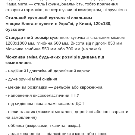
Наша мета — стиль і функціональність, тобто прагнення
створити гармонію, не жертвуючи ні комфортом, ні зручністю.
Стильний кухонний куточок зі спальним
місцем Елегант купити в Україні, у Києві, 120х180,
бузковий
Стандартний розмір
кухонного куточка зі спальним місцем
1200х1800 мм, глибина 600 мм. Висота від підлоги 850 мм.
Можливе глибина 550 мм або 700 мм (на заказ).
Можлива зміна будь-яких розмірів дивана під
замовлення.
- надійний і довговічний дерев'яний каркас
- дуже зручні м'які сидіння
- механізм розкладки — дельфін або єврокнижка
- наповнення високоеластичний ППУ
- під сидінням ніша з ламінованого ДСП
- ніжки пластик (можливі металеві, дерев'яні або інші варіанти
на замовлення)
- оббивка (шкірозами, тканина, шкіра).
- додаткова опція — підлокітники з карго або нішею,