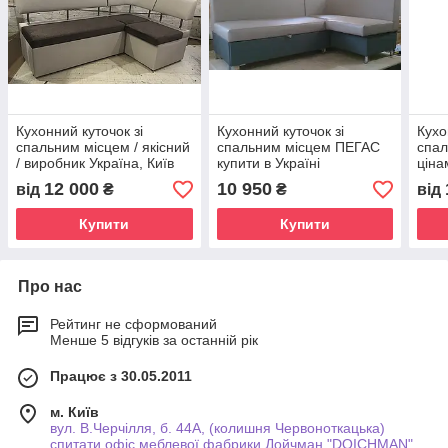
Кухонний куточок зі
Кухонний куточок зі
Кухо
спальним місцем / якісний
спальним місцем ПЕГАС
спал
/ виробник Україна, Київ
купити в Україні
ціна
Укра
12 000
10 950
від
₴
₴
від
Купити
Купити
Про нас
Рейтинг не сформований
Менше 5 відгуків за останній рік
Працює з 30.05.2011
м. Київ
вул. В.Черчілля, б. 44А, (колишня Червоноткацька)
спитати офіс меблевої фабрики Дойчман "DOICHMAN"