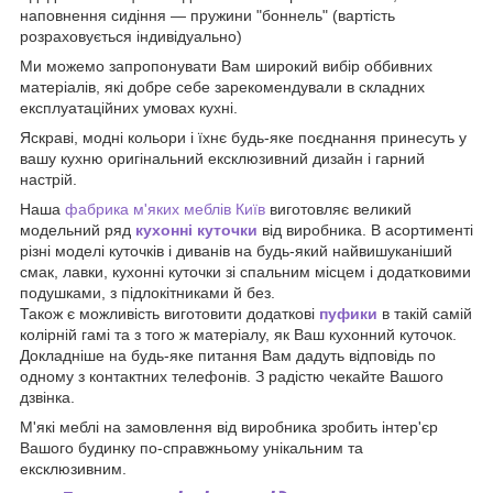
наповнення сидіння — пружини "боннель" (вартість
розраховується індивідуально)
Ми можемо запропонувати Вам широкий вибір оббивних
матеріалів, які добре себе зарекомендували в складних
експлуатаційних умовах кухні.
Яскраві, модні кольори і їхнє будь-яке поєднання принесуть у
вашу кухню оригінальний ексклюзивний дизайн і гарний
настрій.
Наша
фабрика м'яких меблів Київ
виготовляє великий
модельний ряд
кухонні куточки
від виробника. В асортименті
різні моделі куточків і диванів на будь-який найвишуканіший
смак, лавки, кухонні куточки зі спальним місцем і додатковими
подушками, з підлокітниками й без.
Також є можливість виготовити додаткові
пуфики
в такій самій
колірній гамі та з того ж матеріалу, як Ваш кухонний куточок.
Докладніше на будь-яке питання Вам дадуть відповідь по
одному з контактних телефонів. З радістю чекайте Вашого
дзвінка.
М'які меблі на замовлення від виробника зробить інтер'єр
Вашого будинку по-справжньому унікальним та
ексклюзивним.