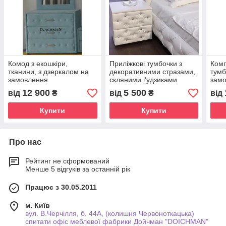
Комод з екошкіри,
Приліжкові тумбочки з
Комп
тканини, з дзеркалом на
декоративними стразами,
тумб
замовлення
скляними ґудзиками
зам
"Версаль"
12 900
5 500
від
₴
від
₴
від
Купити
Купити
Про нас
Рейтинг не сформований
Менше 5 відгуків за останній рік
Працює з 30.05.2011
м. Київ
вул. В.Черчілля, б. 44А, (колишня Червоноткацька)
спитати офіс меблевої фабрики Дойчман "DOICHMAN"