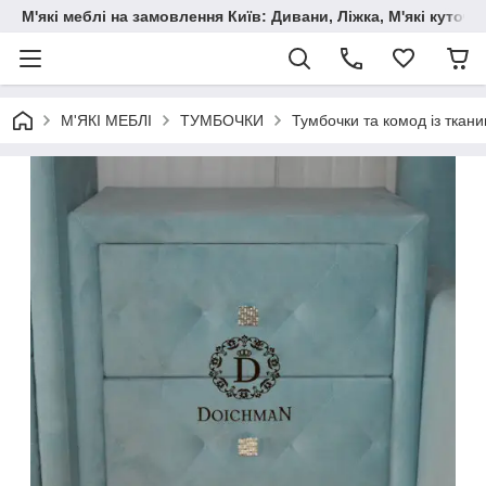
М'які меблі на замовлення Київ: Дивани, Ліжка, М'які куто
М'ЯКІ МЕБЛІ
ТУМБОЧКИ
Тумбочки та комод із ткани