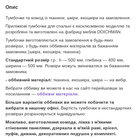
Опис
Тумбочки та комод із тканини, шкіри, екошкіри на замовлення.
Приліжкові тумбочки для спальні є ексклюзивною моделлю та
розроблені та виготовлені на фабриці меблів DOICHMAN.
Тумбочки виготовляються на замовлення в будь-яких
розмірах, з будь-яких оббивних матеріалів за бажанням
замовника (шкіра, екошкіра, тканина).
Стандартний розмір
г.р.: h — 500 мм, глибина — 400 мм,
ширина — 500 мм. Розміри можуть змінюватися за бажанням
замовника.
- оббивний матеріал:
тканина, екошкіра, шкіра — на вибір.
Вибрати оббивку ви можете в нас на сайті перейшовши за
посиланням —
оббивні матеріали.
Більше варіантів оббивки ви можете побачити та
вибрати в нашому офісі.
Вартість тумбочки в нестандартних
розмірах розраховується індивідуально.
Можливо, виготовлення комода, ліжка з м'якими
стіновими панелями, дзеркала в м'якій рамі, крісел,
пуфів, дивана, декоративних подушок у комплекті.