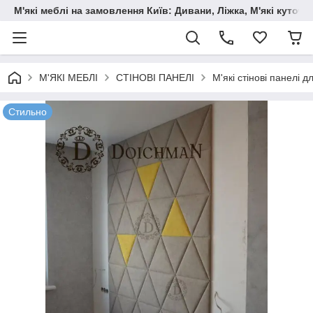
М'які меблі на замовлення Київ: Дивани, Ліжка, М'які куто
М'ЯКІ МЕБЛІ
СТІНОВІ ПАНЕЛІ
М'які стінові панелі д
Стильно