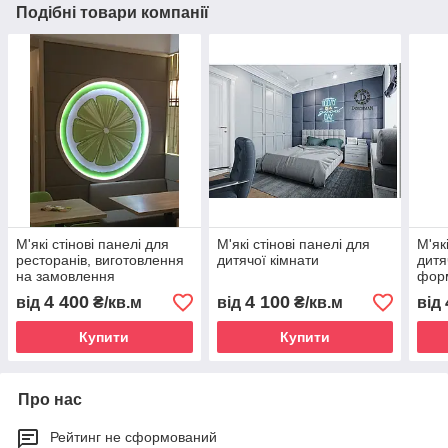
Подібні товари компанії
М'які стінові панелі для
М'які стінові панелі для
М'як
ресторанів, виготовлення
дитячої кімнати
дитя
на замовлення
фор
4 400
4 100
від
₴/кв.м
від
₴/кв.м
від
Купити
Купити
Про нас
Рейтинг не сформований