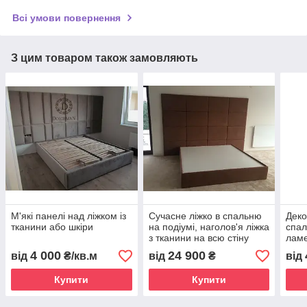
Всі умови повернення
З цим товаром також замовляють
М'які панелі над ліжком із
Сучасне ліжко в спальню
Деко
тканини або шкіри
на подіумі, наголов'я ліжка
спал
з тканини на всю стіну
лам
4 000
24 900
від
₴/кв.м
від
₴
від
Купити
Купити