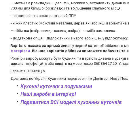
— механізм розкладки — дельфін, можливо, встановити диван із м
700 мм для більшої розкладки та збільшення спального місця.
- наповнення високоеластичний ППУ
- ніжки пластик (можливі металеві, дерев'яні або інші варіанти на
— оббивка (шкірозами, тканина, шкіра) на вибір замовника.
- додаткова опція — підлокітники з карго або нішей у підлокітник
Вартість вказана за прямий диван у першій категорії оббивного 
матеріали.
Більше варіантів оббивки ви можете побачити та в
Розміри виробу можуть бути будь-які та вартість дивана з урахув
дивана телефонуйте або пишіть на месенджер 063 364 27 20. У лис
Гарантія: 18 місяців
Доставка по Україні: будь-яким перевезенням Делівері, Нова Пошт
Кухонні куточки з подушками
Наші вироби в інтер'єрі
Подивитися ВСІ моделі кухонних куточків