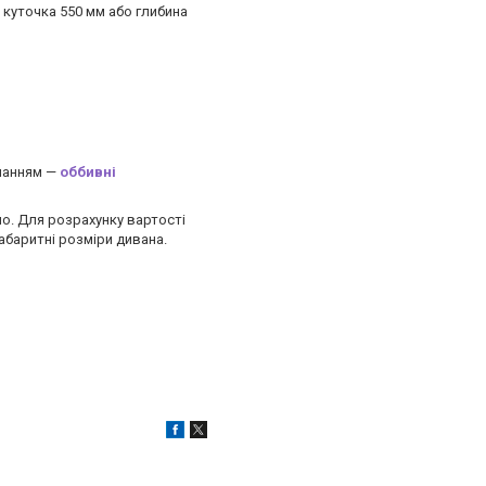
 куточка 550 мм або глибина
иланням —
оббивні
но. Для розрахунку вартості
абаритні розміри дивана.
)