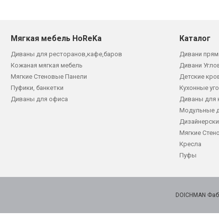
Мягкая мебель HoReKa
Каталог
Диваны для ресторанов,кафе,баров
Дивани прям
Кожаная мягкая мебель
Дивани Угло
Мягкие Стеновые Панели
Детские кро
Пуфики, банкетки
Кухонные уг
Диваны для офиса
Диваны для 
Модульные 
Дизайнерски
Мягкие Стен
Кресла
Пуфы