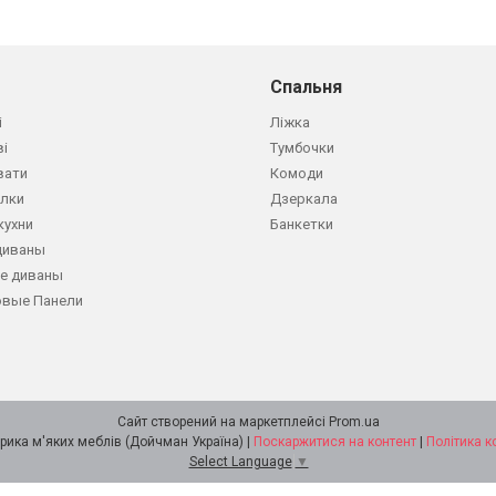
Спальня
і
Ліжка
ві
Тумбочки
вати
Комоди
олки
Дзеркала
кухни
Банкетки
диваны
е диваны
овые Панели
Сайт створений на маркетплейсі
Prom.ua
DOICHMAN Фабрика м'яких меблів (Дойчман Україна) |
Поскаржитися на контент
|
Політика к
Select Language
▼