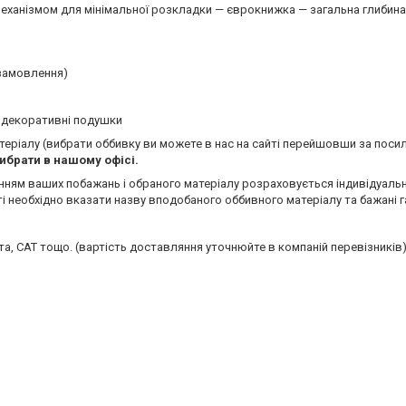
еханізмом для мінімальної розкладки — єврокнижка — загальна глибина
 замовлення)
у, декоративні подушки
матеріалу (вибрати оббивку ви можете в нас на сайті перейшовши за пос
ибрати в нашому офісі.
анням ваших побажань і обраного матеріалу розраховується індивідуаль
ті необхідно вказати назву вподобаного оббивного матеріалу та бажані г
а, САТ тощо. (вартість доставляння уточнюйте в компаній перевізників