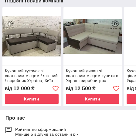
Подібні товари компанії
Кухонний куточок зі
Кухонний диван зі
Кухо
спальним місцем / якісний
спальним місцем купити в
ціна
/ виробник Україна, Київ
Україні виробництво
Укра
12 000
12 500
від
₴
від
₴
від
Купити
Купити
Про нас
Рейтинг не сформований
Менше 5 відгуків за останній рік