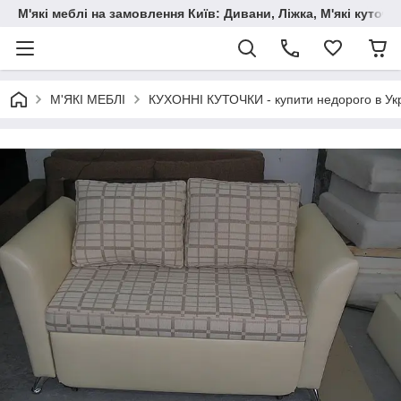
М'які меблі на замовлення Київ: Дивани, Ліжка, М'які куто
М'ЯКІ МЕБЛІ
КУХОННІ КУТОЧКИ - купити недорого в Укр