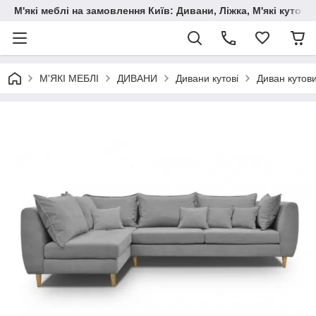
М'які меблі на замовлення Київ: Дивани, Ліжка, М'які куто
М'ЯКІ МЕБЛІ
ДИВАНИ
Дивани кутові
Диван кутови