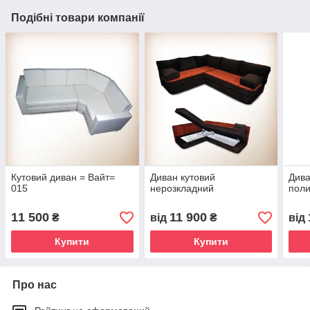
Подібні товари компанії
Кутовий диван = Вайт=
Диван кутовий
Дива
015
нерозкладний
пол
11 500
11 900
₴
від
₴
від
Купити
Купити
Про нас