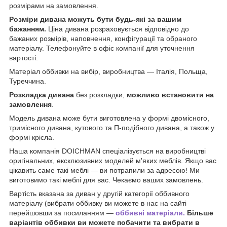
розмірами на замовлення.
Розміри дивана можуть бути будь-які за вашим
бажанням.
Ціна дивана розраховується відповідно до
бажаних розмірів, наповнення, конфігурації та обраного
матеріалу. Телефонуйте в офіс компанії для уточнення
вартості.
Матеріал оббивки на вибір, виробництва — Італія, Польща,
Туреччина.
Розкладка дивана
без розкладки,
можливо встановити на
замовлення
.
Модель дивана може бути виготовлена у формі двомісного,
тримісного дивана, кутового та П-подібного дивана, а також у
формі крісла.
Наша компанія DOICHMAN спеціалізується на виробництві
оригінальних, ексклюзивних моделей м'яких меблів. Якщо вас
цікавить саме такі меблі — ви потрапили за адресою! Ми
виготовимо такі меблі для вас. Чекаємо ваших замовлень.
Вартість вказана за диван у другій категорії оббивного
матеріалу (вибрати оббивку ви можете в нас на сайті
перейшовши за посиланням —
оббивні матеріали.
Більше
варіантів оббивки ви можете побачити та вибрати в