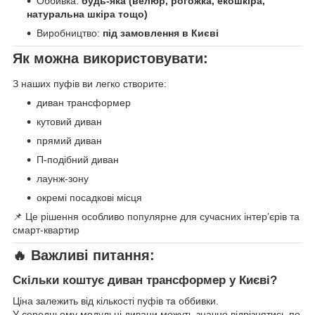
Оббивка:
будь-яка (велюр, рогожка, екошкіра,
натуральна шкіра тощо)
Виробництво:
під замовлення в Києві
Як можна використовувати:
З наших пуфів ви легко створите:
диван трансформер
кутовий диван
прямий диван
П-подібний диван
лаунж-зону
окремі посадкові місця
📌 Це рішення особливо популярне для сучасних інтер’єрів та
смарт-квартир
🔥
Важливі питання:
Скільки коштує диван трансформер у Києві?
Ціна залежить від кількості пуфів та оббивки.
У середньому модульні дивани можуть значно відрізнятись по