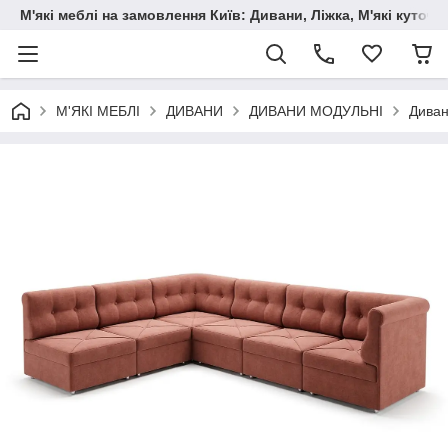
М'які меблі на замовлення Київ: Дивани, Ліжка, М'які куто
М'ЯКІ МЕБЛІ
ДИВАНИ
ДИВАНИ МОДУЛЬНІ
Диван