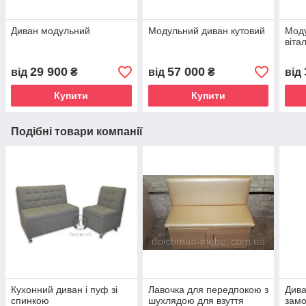
Диван модульний
Модульний диван кутовий
Моду
віта
29 900
57 000
від
₴
від
₴
від
Купити
Купити
Подібні товари компанії
Кухонний диван і пуф зі
Лавочка для передпокою з
Дива
спинкою
шухлядою для взуття
зам