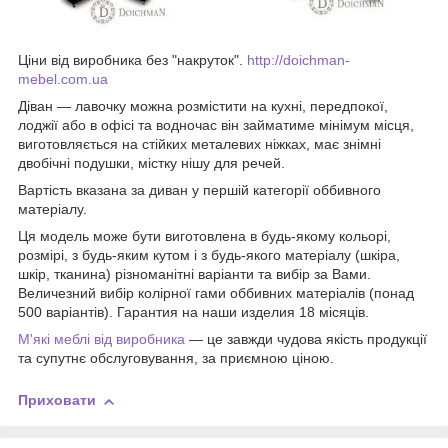
Ціни від виробника без "накруток".
http://doichman-
mebel.com.ua
Д
іван — лавочку
можна розмістити на кухні, передпокої,
лоджії або в офісі та водночас він займатиме мінімум місця,
виготовляється на стійких металевих ніжках, має знімні
двобічні подушки, містку нішу для речей.
Вартість вказана за диван у першій категорії оббивного
матеріалу.
Ця модель може бути виготовлена в будь-якому кольорі,
розмірі, з будь-яким кутом і з будь-якого матеріалу (шкіра,
шкір, тканина) різноманітні варіанти та вибір за Вами.
Величезний вибір колірної гами оббивних матеріалів (понад
500 варіантів). Гарантия на наши изделия 18 місяців.
М'які меблі від виробника
— це завжди чудова якість продукції
та супутнє обслуговування, за приємною ціною.
Приховати