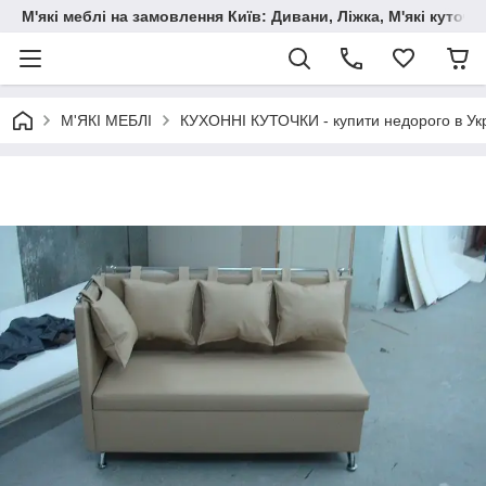
М'які меблі на замовлення Київ: Дивани, Ліжка, М'які куто
М'ЯКІ МЕБЛІ
КУХОННІ КУТОЧКИ - купити недорого в Укр