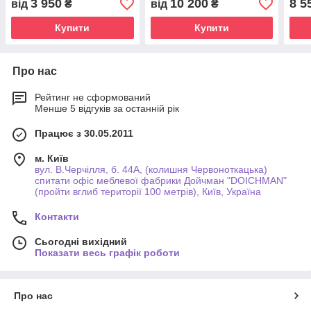
3 950
10 200
8 5
від
₴
від
₴
Купити
Купити
Про нас
Рейтинг не сформований
Менше 5 відгуків за останній рік
Працює з 30.05.2011
м. Київ
вул. В.Черчілля, б. 44А, (колишня Червоноткацька)
спитати офіс меблевої фабрики Дойчман "DOICHMAN"
(пройти вглиб території 100 метрів), Київ, Україна
Контакти
Сьогодні вихідний
Показати весь графік роботи
Про нас