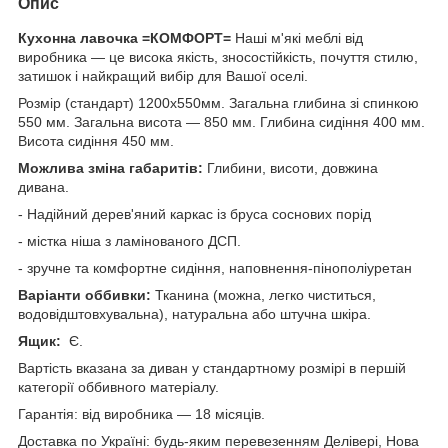
Опис
Кухонна лавочка =КОМФОРТ=
Наші м'які меблі від
виробника — це висока якість, зносостійкість, почуття стилю,
затишок і найкращий вибір для Вашої оселі.
Розмір (стандарт) 1200х550мм. Загальна глибина зі спинкою
550 мм. Загальна висота — 850 мм. Глибина сидіння 400 мм.
Висота сидіння 450 мм.
Можлива зміна габаритів:
Глибини, висоти, довжина
дивана.
- Надійний дерев'яний каркас із бруса соснових порід
- містка ніша з ламінованого ДСП.
- зручне та комфортне сидіння, наповнення-пінополіуретан
Варіанти оббивки:
Тканина (можна, легко чиститься,
водовідштовхувальна), натуральна або штучна шкіра.
Ящик:
Є.
Вартість вказана за диван у стандартному розмірі в першій
категорії оббивного матеріалу.
Гарантія: від виробника — 18 місяців.
Доставка по Україні: будь-яким перевезенням Делівері, Нова