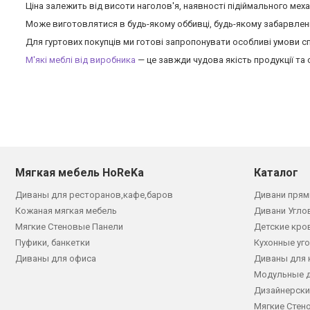
Ціна залежить від висоти наголов'я, наявності підіймального меха
Може виготовлятися в будь-якому оббивці, будь-якому забарвленні
Для гуртових покупців ми готові запропонувати особливі умови спі
М'які меблі від виробника
— це завжди чудова якість продукції та
Мягкая мебель HoReKa
Каталог
Диваны для ресторанов,кафе,баров
Дивани прям
Кожаная мягкая мебель
Дивани Угло
Мягкие Стеновые Панели
Детские кро
Пуфики, банкетки
Кухонные уг
Диваны для офиса
Диваны для 
Модульные 
Дизайнерски
Мягкие Стен