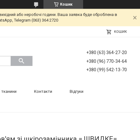
Кошик
вихідний або неробочі години. Ваша заявка буде оброблена в
tsApp, Telegram (063) 364 2720
КОШИК
+380 (63) 364-27-20
+380 (96) 770-34-64
+380 (99) 542-13-70
 тканини
Контакти
Відгуки
ов'ям зі шкірозамінника = ШВИДКЕ=