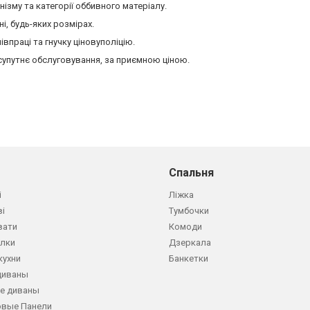
нізму та категорії оббивного матеріалу.
, будь-яких розмірах.
впраці та гнучку ціновуполіцію.
 супутнє обслуговування, за приємною ціною.
Спальня
і
Ліжка
ві
Тумбочки
вати
Комоди
олки
Дзеркала
кухни
Банкетки
диваны
е диваны
овые Панели