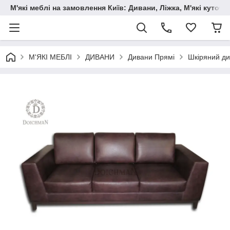
М'які меблі на замовлення Київ: Дивани, Ліжка, М'які куто
М'ЯКІ МЕБЛІ
ДИВАНИ
Дивани Прямі
Шкіряний див