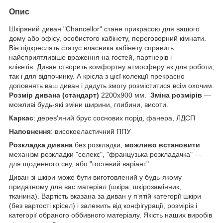
Опис
Шкіряний диван "Chancellor" стане прикрасою для вашого
дому або офісу, особистого кабінету, переговорний кімнати.
Він підкреслять статус власника кабінету справить
найсприятливіше враження на гостей, партнерів і
клієнтів. Диван створить комфортну атмосферу як для роботи,
так і для відпочинку. А крісла з цієї колекції прекрасно
доповнять ваш диван і дадуть змогу розміститися всім охочим.
Розмір дивана (стандарт)
2200х900 мм.
Зміна розмірів
—
можливі будь-які зміни ширини, глибини, висоти.
Каркас
: дерев'яний брус соснових порід, фанера, ЛДСП
Наповнення
: високоеластичний ППУ
Розкладка дивана
без розкладки,
можливо встановити
механізм розкладки "селекс", "французька розкладачка" —
для щоденного сну, або "гостевий варіант".
Диван зі шкіри може бути виготовлений у будь-якому
придатному для вас матеріал (шкіра, шкірозамінник,
тканина). Вартість вказана за диван у п'ятій категорії шкіри
(без вартості крісел) і залежить від конфігурації, розмірів і
категорії обраного оббивного матеріалу. Якість наших виробів