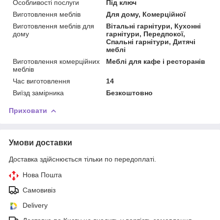
Особливості послуги
Під ключ
Виготовлення меблів
Для дому, Комерційної
Виготовлення меблів для
Вітальні гарнітури, Кухонні
дому
гарнітури, Передпокої,
Спальні гарнітури, Дитячі
меблі
Виготовлення комерційних
Меблі для кафе і ресторанів
меблів
Час виготовлення
14
Виїзд замірника
Безкоштовно
Приховати
Умови доставки
Доставка здійснюється тільки по передоплаті.
Нова Пошта
Самовивіз
Delivery