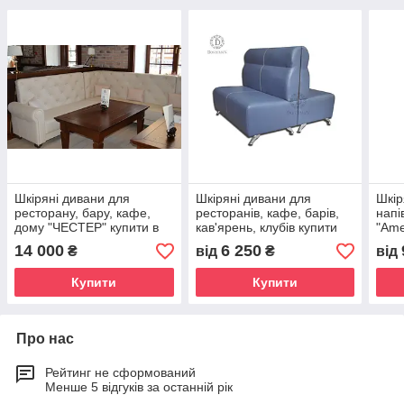
Шкіряні дивани для
Шкіряні дивани для
Шкір
ресторану, бару, кафе,
ресторанів, кафе, барів,
напі
дому "ЧЕСТЕР" купити в
кав'ярень, клубів купити
"Ame
Україні
на замовлення від
14 000
6 250
₴
від
₴
від
виробника в Україні
Купити
Купити
Про нас
Рейтинг не сформований
Менше 5 відгуків за останній рік