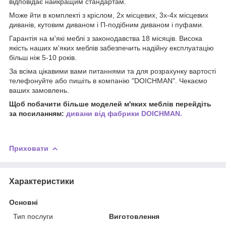
відповідає найкращим стандартам.
Може йти в комплекті з кріслом, 2х місцевих, 3х-4х місцевих
диванів, кутовим диваном і П-подібним диваном і пуфами.
Гарантія на м'які меблі з законодавства 18 місяців. Висока
якість наших м'яких меблів забезпечить надійну експлуатацію
більш ніж 5-10 років.
За всіма цікавими вами питаннями та для розрахунку вартості
телефонуйте або пишіть в компанію "DOICHMAN". Чекаємо
ваших замовлень.
Щоб побачити більше моделей м'яких меблів перейдіть
за посиланням:
дивани від фабрики DOICHMAN.
Приховати
Характеристики
Основні
Тип послуги
Виготовлення