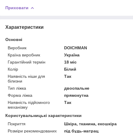
Приховати
Характеристики
Основні
Виробник
DOICHMAN
Країна виробник
Україна
Гарантійний термін
18 міс
Колір
Білий
Наявність ніши для
Так
білизни
Тип ліжка
двоспальне
Форма ліжка
прямокутна
Наявність підйомного
Так
механізму
Користувальницькі характеристики
Покриття
Шкіра, тканина, екошкіра
Розміри рекомендованих
під будь-матрац