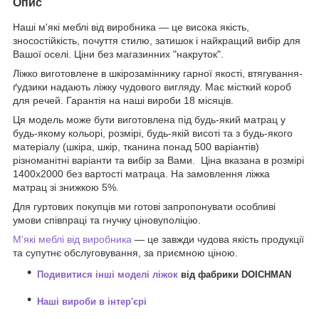
Опис
Наші м'які меблі від виробника — це висока якість,
зносостійкість, почуття стилю, затишок і найкращий вибір для
Вашої оселі. Ціни без магазинних "накруток".
Ліжко виготовлене в шкірозаміннику гарної якості, втягування-
ґудзики надають ліжку чудового вигляду. Має місткий короб
для речей. Гарантія на наші вироби 18 місяців.
Ця модель може бути виготовлена під будь-який матрац у
будь-якому кольорі, розмірі, будь-якій висоті та з будь-якого
матеріалу (шкіра, шкір, тканина понад 500 варіантів)
різноманітні варіанти та вибір за Вами. Ціна вказана в розмірі
1400х2000 без вартості матраца. На замовлення ліжка
матрац зі знижкою 5%.
Для гуртових покупців ми готові запропонувати особливі
умови співпраці та гнучку ціновуполіцію.
М'які меблі від виробника
— це завжди чудова якість продукції
та супутнє обслуговування, за приємною ціною.
Подивитися інші моделі ліжок
від фабрики DOICHMAN
Наші вироби в інтер'єрі