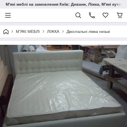
М'які меблі на замовлення Київ: Дивани, Ліжка, М'які куто
М'ЯКІ МЕБЛІ
ЛІЖКА
Двоспальні ліжка низькі