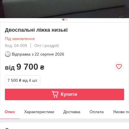
Двоспальні ліжка низькі
Під замовлення
Код: 04-009
Опт і роздріб
Відправка з
22 серпня 2026
9 700
від
₴
7 500 ₴
від 4 шт.
Купити
Опис
Характеристики
Доставка
Оплата
Умови п