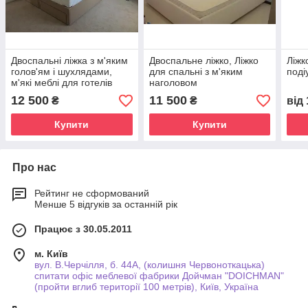
Двоспальні ліжка з м'яким
Двоспальне ліжко, Ліжко
Ліжк
голов'ям і шухлядами,
для спальні з м'яким
поді
м'які меблі для готелів
наголовом
купити в Україні
12 500
11 500
₴
₴
від
Купити
Купити
Про нас
Рейтинг не сформований
Менше 5 відгуків за останній рік
Працює з 30.05.2011
м. Київ
вул. В.Черчілля, б. 44А, (колишня Червоноткацька)
спитати офіс меблевої фабрики Дойчман "DOICHMAN"
(пройти вглиб території 100 метрів), Київ, Україна