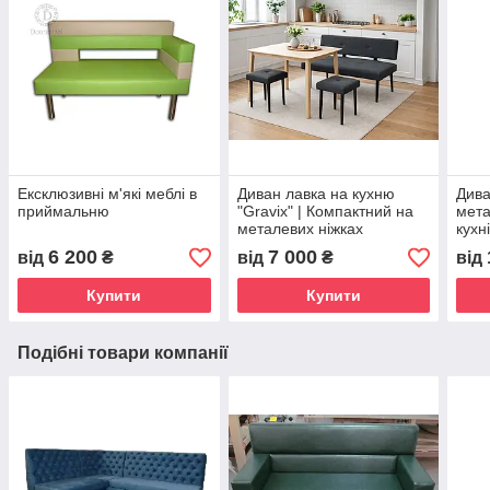
Ексклюзивні м'які меблі в
Диван лавка на кухню
Дива
приймальню
"Gravix" | Компактний на
мета
металевих ніжках
кухн
6 200
7 000
від
₴
від
₴
від
Купити
Купити
Подібні товари компанії