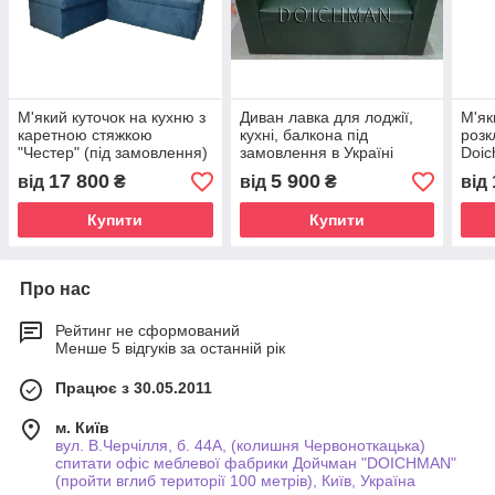
М'який куточок на кухню з
Диван лавка для лоджії,
М'як
каретною стяжкою
кухні, балкона під
розк
"Честер" (під замовлення)
замовлення в Україні
Doi
купити
17 800
5 900
від
₴
від
₴
від
Купити
Купити
Про нас
Рейтинг не сформований
Менше 5 відгуків за останній рік
Працює з 30.05.2011
м. Київ
вул. В.Черчілля, б. 44А, (колишня Червоноткацька)
спитати офіс меблевої фабрики Дойчман "DOICHMAN"
(пройти вглиб території 100 метрів), Київ, Україна