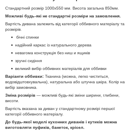
Стандартний розмір 1000х550 мм. Висота загальна 850мм.
Можливі будь-які не стандартні розміри на замовлення.
Вартість дивана залежить від категорії оббивного матеріалу та
розмірів.
бічні спинки
надійний каркас із натурального дерева
невагома конструкція без ниш и ящиків
зручні сидіння
великий вибір оббивних матеріалів для оббивки
Варіанти оббивки:
Тканина (можна, легко чиститься,
водовідштовхувальна), натуральна або штучна шкіра. Колір на
вибір замовника.
Зміна розмірів
— можливі будь-які зміни ширини, глибини,
висоти.
Вартість вказана за диван у стандартному розмірі першої
категорії оббивного матеріалу.
До будь-якої моделі кухонних диванів і кутиків можна
виготовляти пуфиків, банеток, крісел.