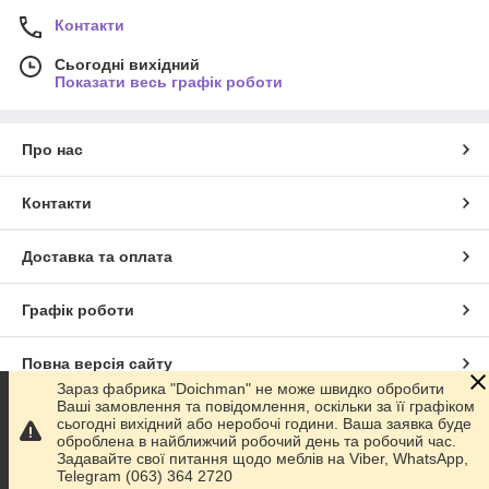
Контакти
Сьогодні вихідний
Показати весь графік роботи
Про нас
Контакти
Доставка та оплата
Графік роботи
Повна версія сайту
Зараз фабрика "Doichman" не може швидко обробити
Ваші замовлення та повідомлення, оскільки за її графіком
Сайт створено на маркетплейсі
Prom.ua
сьогодні вихідний або неробочі години. Ваша заявка буде
оброблена в найближчий робочий день та робочий час.
Задавайте свої питання щодо меблів на Viber, WhatsApp,
Політика конфіденційності
Telegram (063) 364 2720